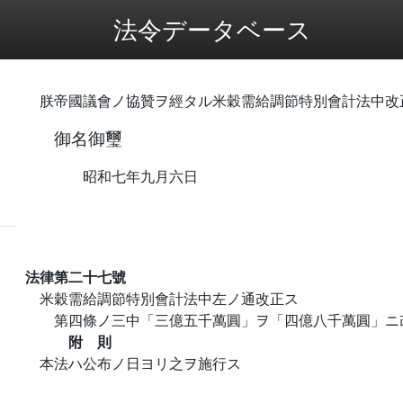
法令データベース
朕帝國議會ノ協贊ヲ經タル米穀需給調節特別會計法中改
御名御璽
昭和七年九月六日
法律第二十七號
米穀需給調節特別會計法中左ノ通改正ス
第四條ノ三中「三億五千萬圓」ヲ「四億八千萬圓」ニ
附 則
本法ハ公布ノ日ヨリ之ヲ施行ス