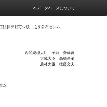
本データベースについて
正法律ヲ裁可シ玆ニ之ヲ公布セシム
內閣總理大臣 子爵 齋藤實
大藏大臣 高橋是淸
農林大臣 後藤文夫
改ム