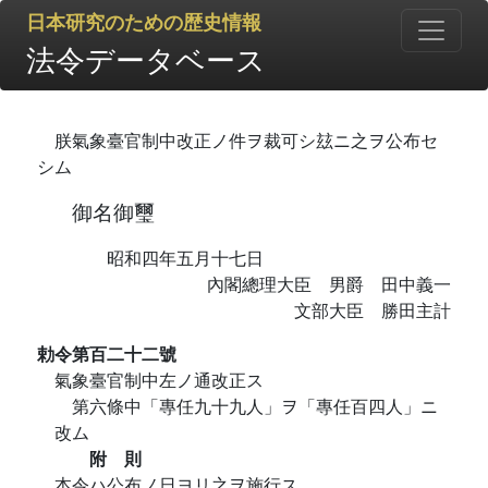
日本研究のための歴史情報
法令データベース
朕氣象臺官制中改正ノ件ヲ裁可シ玆ニ之ヲ公布セ
シム
御名御璽
昭和四年五月十七日
內閣總理大臣 男爵 田中義一
文部大臣 勝田主計
勅令第百二十二號
氣象臺官制中左ノ通改正ス
第六條中「專任九十九人」ヲ「專任百四人」ニ
改ム
附 則
本令ハ公布ノ日ヨリ之ヲ施行ス