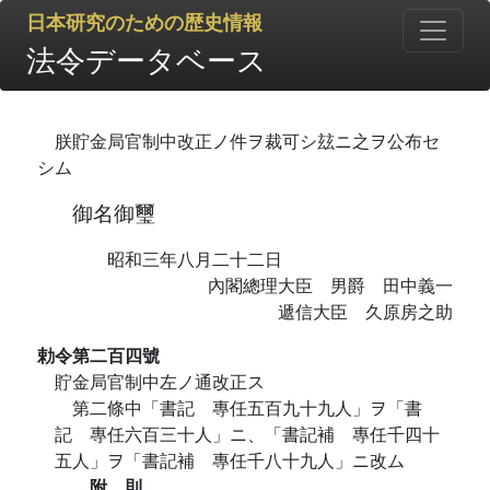
日本研究のための歴史情報
法令データベース
朕貯金局官制中改正ノ件ヲ裁可シ玆ニ之ヲ公布セ
シム
御名御璽
昭和三年八月二十二日
內閣總理大臣 男爵 田中義一
遞信大臣 久原房之助
勅令第二百四號
貯金局官制中左ノ通改正ス
第二條中「書記 專任五百九十九人」ヲ「書
記 專任六百三十人」ニ、「書記補 專任千四十
五人」ヲ「書記補 專任千八十九人」ニ改ム
附 則