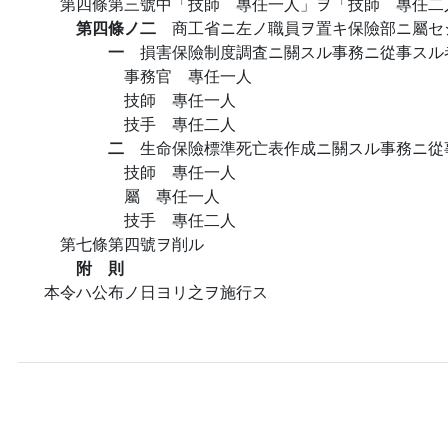
第四條第三號中「技師 專任一人」ヲ「技師 專任二
第四條ノ二
商工省ニ左ノ職員ヲ置キ保險部ニ屬セ
一
損害保險制度調査ニ關スル事務ニ從事スル
事務官 專任一人
技師 專任一人
技手 專任二人
二
生命保險標準死亡表作成ニ關スル事務ニ從
技師 專任一人
屬 專任一人
技手 專任二人
第七條第四號ヲ削ル
附 則
本令ハ公布ノ日ヨリ之ヲ施行ス