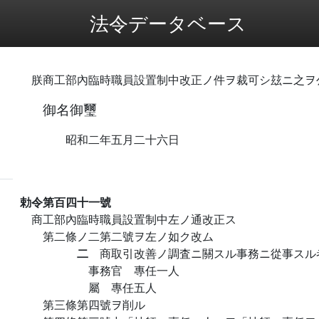
法令データベース
朕商工部內臨時職員設置制中改正ノ件ヲ裁可シ玆ニ之ヲ
御名御璽
昭和二年五月二十六日
勅令第百四十一號
商工部內臨時職員設置制中左ノ通改正ス
第二條ノ二第二號ヲ左ノ如ク改ム
二
商取引改善ノ調査ニ關スル事務ニ從事スル
事務官 專任一人
屬 專任五人
第三條第四號ヲ削ル