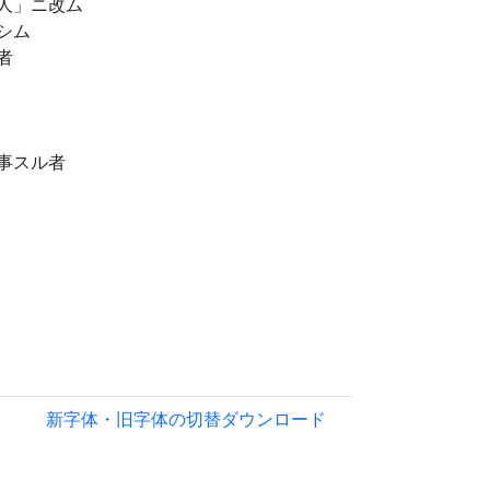
人」ニ改ム
シム
者
事スル者
新字体・旧字体の切替
ダウンロード