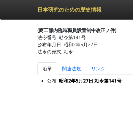
日本研究のための歴史情報
(商工部内臨時職員設置制中改正ノ件)
法令番号: 勅令第141号
公布年月日: 昭和2年5月27日
法令の形式: 勅令
沿革
関連法規
リンク
公布:
昭和2年5月27日 勅令第141号