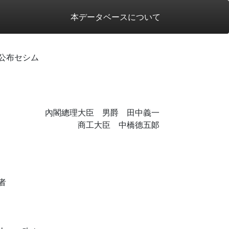
本データベースについて
公布セシム
內閣總理大臣 男爵 田中義一
商工大臣 中橋德五郞
者