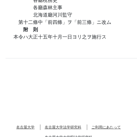
各廳森林主事
北海道廳河川監守
第十二條中「前四條」ヲ「前三條」ニ改ム
附 則
本令ハ大正十五年十月一日ヨリ之ヲ施行ス
名古屋大学
名古屋大学法学研究科
ご利用にあたって