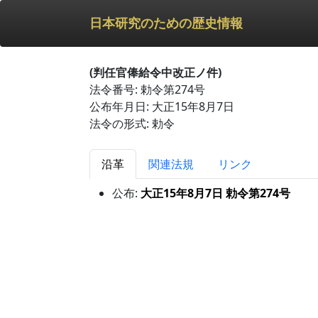
日本研究のための歴史情報
(判任官俸給令中改正ノ件)
法令番号: 勅令第274号
公布年月日: 大正15年8月7日
法令の形式: 勅令
沿革
関連法規
リンク
公布:
大正15年8月7日 勅令第274号