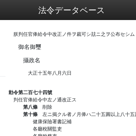
法令データベース
朕判任官俸給令中改正ノ件ヲ裁可シ玆ニ之ヲ公布セシム
御名御璽
攝政名
大正十五年八月六日
勅令第二百七十四號
判任官俸給令中左ノ通改正ス
第八條
削除
第十條
左ニ揭クル者ノ月俸ハ二十五圓以上八十五
健康保險署書記補
各廳稅關監吏
各廳稅務吏