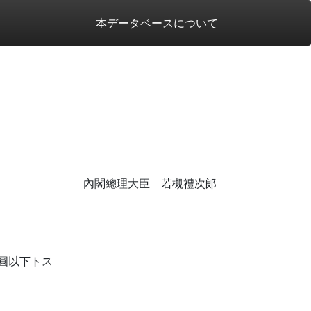
本データベースについて
內閣總理大臣 若槻禮次郞
圓以下トス