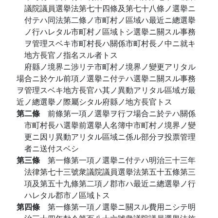
議院議員選擧法第七十四條及第七十八條ノ選擧ニ
付テハ同法第二條ノ市町村ノ區域ハ最近ニ總選擧
ノ行ハレタル市町村ノ區域トシ選擧ニ關スル事務
ヲ管理スベキ市町村長ハ關係市町村長ノ中ニ就キ
地方長官ノ指名スル者トス
府縣ノ境界ニ涉リテ市町村ノ境界ノ變更アリタル
場合ニ於ケル前項ノ選擧ニ付テハ選擧ニ關スル事務
ヲ管理スベキ地方長官ハ其ノ異動アリタル區域ガ最
近ノ總選擧ノ際屬シタル府縣ノ地方長官トス
第二條
前條第一項ノ選擧ヲ行フ場合ニ於テハ關係
市町村長ハ選擧前選擧人名簿中市町村ノ境界ノ變
更ニ因リ異動アリタル區域ニ係ル部分ヲ投票管理
者ニ送付スベシ
第三條
第一條第一項ノ選擧ニ付テハ明治三十三年
法律第七十三號衆議院議員選擧法第五十五條第三
項及第五十九條第二項ノ郡市ハ最近ニ總選擧ノ行
ハレタル郡市ノ區域トス
第四條
第一條第一項ノ選擧ニ關スル費用ニシテ明