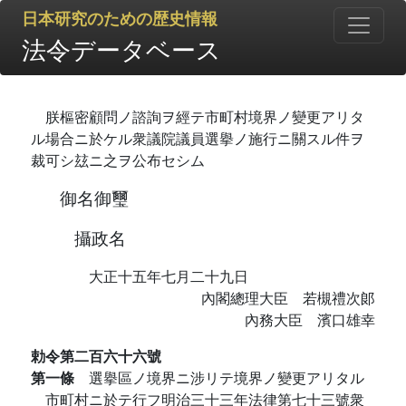
日本研究のための歴史情報
法令データベース
朕樞密顧問ノ諮詢ヲ經テ市町村境界ノ變更アリタ
ル場合ニ於ケル衆議院議員選擧ノ施行ニ關スル件ヲ
裁可シ玆ニ之ヲ公布セシム
御名御璽
攝政名
大正十五年七月二十九日
內閣總理大臣 若槻禮次郞
內務大臣 濱口雄幸
勅令第二百六十六號
第一條
選擧區ノ境界ニ涉リテ境界ノ變更アリタル
市町村ニ於テ行フ明治三十三年法律第七十三號衆