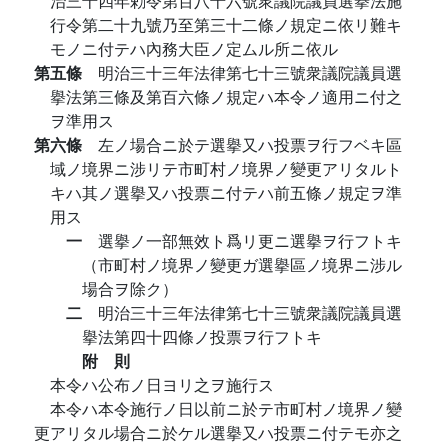
治三十四年勅令第百八十六號衆議院議員選擧法施
行令第二十九號乃至第三十二條ノ規定ニ依リ難キ
モノニ付テハ內務大臣ノ定ムル所ニ依ル
第五條
明治三十三年法律第七十三號衆議院議員選
擧法第三條及第百六條ノ規定ハ本令ノ適用ニ付之
ヲ準用ス
第六條
左ノ場合ニ於テ選擧又ハ投票ヲ行フベキ區
域ノ境界ニ涉リテ市町村ノ境界ノ變更アリタルト
キハ其ノ選擧又ハ投票ニ付テハ前五條ノ規定ヲ準
用ス
一
選擧ノ一部無效ト爲リ更ニ選擧ヲ行フトキ
（市町村ノ境界ノ變更ガ選擧區ノ境界ニ涉ル
場合ヲ除ク）
二
明治三十三年法律第七十三號衆議院議員選
擧法第四十四條ノ投票ヲ行フトキ
附 則
本令ハ公布ノ日ヨリ之ヲ施行ス
本令ハ本令施行ノ日以前ニ於テ市町村ノ境界ノ變
更アリタル場合ニ於ケル選擧又ハ投票ニ付テモ亦之