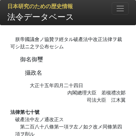
日本研究のための歴史情報
法令データベース
朕帝國議會ノ協贊ヲ經タル破產法中改正法律ヲ裁
可シ玆ニ之ヲ公布セシム
御名御璽
攝政名
大正十五年四月二十四日
內閣總理大臣 若槻禮次郞
司法大臣 江木翼
法律第七十號
破產法中左ノ通改正ス
第二百八十八條第一項ヲ左ノ如ク改メ同條第四
項ヲ削ル