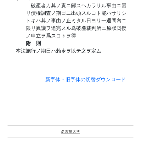
破產者カ其ノ責ニ歸スヘカラサル事由ニ因
リ債權調査ノ期日ニ出頭スルコト能ハサリシ
トキハ其ノ事由ノ止ミタル日ヨリ一週間內ニ
限リ異議ヲ追完スル爲破產裁判所ニ原狀囘復
ノ申立ヲ爲スコトヲ得
附 則
本法施行ノ期日ハ勅令ヲ以テ之ヲ定ム
新字体・旧字体の切替
ダウンロード
名古屋大学