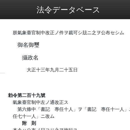
法令データベース
朕氣象臺官制中改正ノ件ヲ裁可シ玆ニ之ヲ公布セシム
御名御璽
攝政名
大正十三年九月二十五日
勅令第二百十九號
氣象臺官制中左ノ通改正ス
第六條中「書記 專任十人」ヲ「書記 專任十一人」
任七十一人」ニ改ム
附 則
本令ハ公布ノ日ヨリ之ヲ施行ス