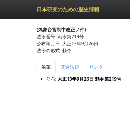
日本研究のための歴史情報
(気象台官制中改正ノ件)
法令番号: 勅令第219号
公布年月日: 大正13年9月26日
法令の形式: 勅令
沿革
関連法規
リンク
公布:
大正13年9月26日 勅令第219号