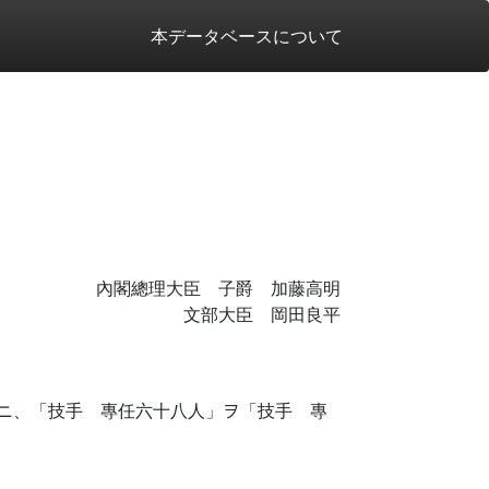
本データベースについて
內閣總理大臣 子爵 加藤高明
文部大臣 岡田良平
ニ、「技手 專任六十八人」ヲ「技手 專