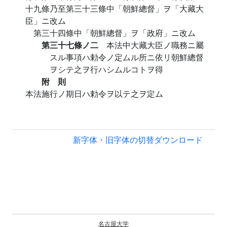
十九條乃至第三十三條中「朝鮮總督」ヲ「大藏大
臣」ニ改ム
第三十四條中「朝鮮總督」ヲ「政府」ニ改ム
第三十七條ノ二
本法中大藏大臣ノ職務ニ屬
スル事項ハ勅令ノ定ムル所ニ依リ朝鮮總督
ヲシテ之ヲ行ハシムルコトヲ得
附 則
本法施行ノ期日ハ勅令ヲ以テ之ヲ定ム
新字体・旧字体の切替
ダウンロード
名古屋大学