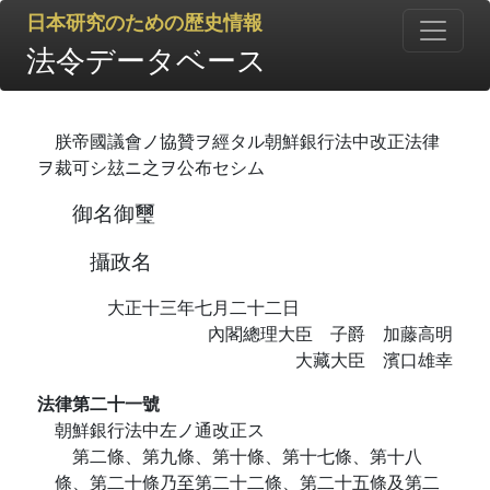
日本研究のための歴史情報
法令データベース
朕帝國議會ノ協贊ヲ經タル朝鮮銀行法中改正法律
ヲ裁可シ玆ニ之ヲ公布セシム
御名御璽
攝政名
大正十三年七月二十二日
內閣總理大臣 子爵 加藤高明
大藏大臣 濱口雄幸
法律第二十一號
朝鮮銀行法中左ノ通改正ス
第二條、第九條、第十條、第十七條、第十八
條、第二十條乃至第二十二條、第二十五條及第二