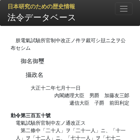
日本研究のための歴史情報
法令データベース
朕電氣試驗所官制中改正ノ件ヲ裁可シ玆ニ之ヲ公
布セシム
御名御璽
攝政名
大正十二年七月十一日
內閣總理大臣 男爵 加藤友三郞
遞信大臣 子爵 前田利定
勅令第三百五十號
電氣試驗所官制中左ノ通改正ス
第二條中「二十人」ヲ「二十一人」ニ、「十一
人」ヲ「十二人」ニ、「七十一人」ヲ「七十二