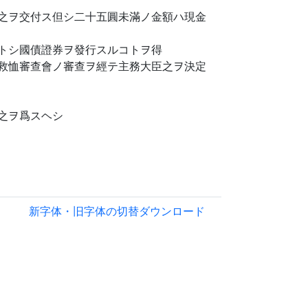
之ヲ交付ス但シ二十五圓未滿ノ金額ハ現金
トシ國債證券ヲ發行スルコトヲ得
救恤審查會ノ審查ヲ經テ主務大臣之ヲ決定
之ヲ爲スヘシ
新字体・旧字体の切替
ダウンロード