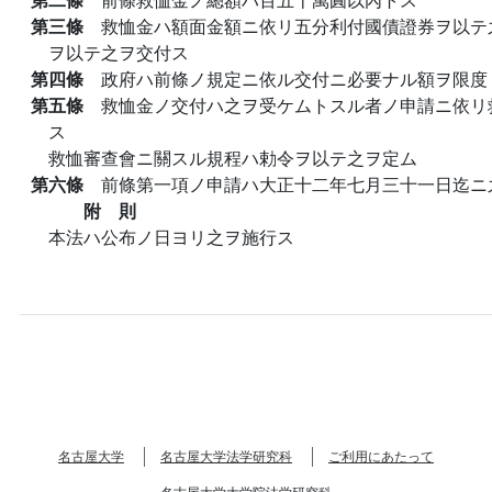
第三條
救恤金ハ額面金額ニ依リ五分利付國債證券ヲ以テ
ヲ以テ之ヲ交付ス
第四條
政府ハ前條ノ規定ニ依ル交付ニ必要ナル額ヲ限度
第五條
救恤金ノ交付ハ之ヲ受ケムトスル者ノ申請ニ依リ
ス
救恤審查會ニ關スル規程ハ勅令ヲ以テ之ヲ定ム
第六條
前條第一項ノ申請ハ大正十二年七月三十一日迄ニ
附 則
本法ハ公布ノ日ヨリ之ヲ施行ス
名古屋大学
名古屋大学法学研究科
ご利用にあたって