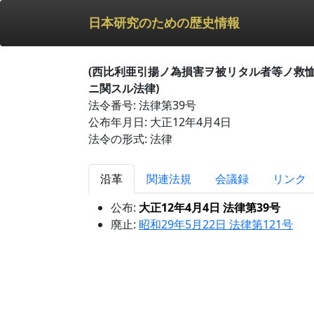
日本研究のための歴史情報
(西比利亜引揚ノ為損害ヲ被リタル者等ノ救
ニ関スル法律)
法令番号: 法律第39号
公布年月日: 大正12年4月4日
法令の形式: 法律
沿革
関連法規
会議録
リンク
公布:
大正12年4月4日 法律第39号
廃止:
昭和29年5月22日 法律第121号