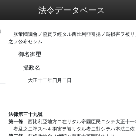
法令データベース
恤
朕帝國議會ノ協贊ヲ經タル西比利亞引揚ノ爲損害ヲ被リ
之ヲ公布セシム
御名御璽
攝政名
大正十二年四月二日
法律第三十九號
第一條
西比利亞地方ニ在リタル帝國臣民ニシテ大正十一
者及之ニ準スヘキ損害ヲ被リタル者ニ對シテハ本法ニ依
第二條
前條救恤金ノ總額ハ百五十萬圓以內トス