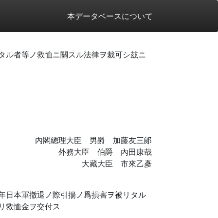
本データベースについて
タル者等ノ救恤ニ關スル法律ヲ裁可シ玆ニ
內閣總理大臣 男爵 加藤友三郞
外務大臣 伯爵 內田康哉
大藏大臣 市來乙彥
年日本軍撤退ノ際引揚ノ爲損害ヲ被リタル
リ救恤金ヲ交付ス