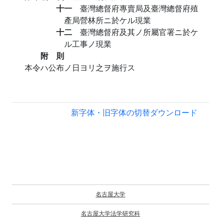
十一
臺灣總督府專賣局及臺灣總督府殖
產局營林所ニ於ケル現業
十二
臺灣總督府及其ノ所屬官署ニ於ケ
ル工事ノ現業
附 則
本令ハ公布ノ日ヨリ之ヲ施行ス
新字体・旧字体の切替
ダウンロード
名古屋大学
名古屋大学法学研究科