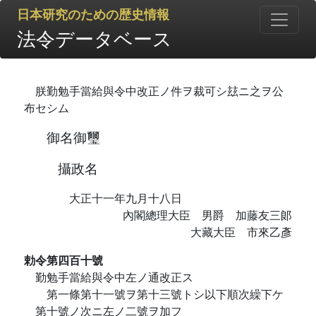
日本研究のための歴史情報
法令データベース
朕勤勉手當給與令中改正ノ件ヲ裁可シ玆ニ之ヲ公
布セシム
御名御璽
攝政名
大正十一年九月十八日
內閣總理大臣 男爵 加藤友三郞
大藏大臣 市來乙彥
勅令第四百十號
勤勉手當給與令中左ノ通改正ス
第一條第十一號ヲ第十三號トシ以下順次繰下ケ
第十號ノ次ニ左ノ二號ヲ加フ