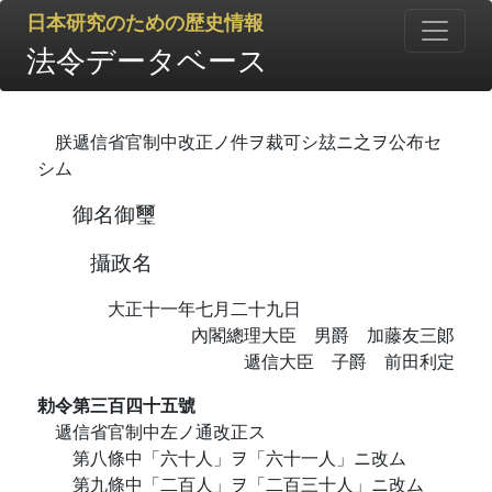
日本研究のための歴史情報
法令データベース
朕遞信省官制中改正ノ件ヲ裁可シ玆ニ之ヲ公布セ
シム
御名御璽
攝政名
大正十一年七月二十九日
內閣總理大臣 男爵 加藤友三郞
遞信大臣 子爵 前田利定
勅令第三百四十五號
遞信省官制中左ノ通改正ス
第八條中「六十人」ヲ「六十一人」ニ改ム
第九條中「二百人」ヲ「二百三十人」ニ改ム