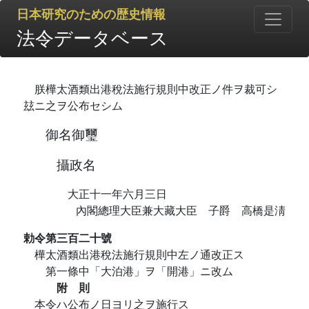
日本研究のための歴史情報
法令データベース
朕樺太酒類出港稅法施行規則中改正ノ件ヲ裁可シ
玆ニ之ヲ公布セシム
御名御璽
攝政名
大正十一年六月三日
內閣總理大臣兼大藏大臣 子爵 高橋是淸
勅令第三百二十號
樺太酒類出港稅法施行規則中左ノ通改正ス
第一條中「大泊港」ヲ「開港」ニ改ム
附 則
本令ハ公布ノ日ヨリ之ヲ施行ス