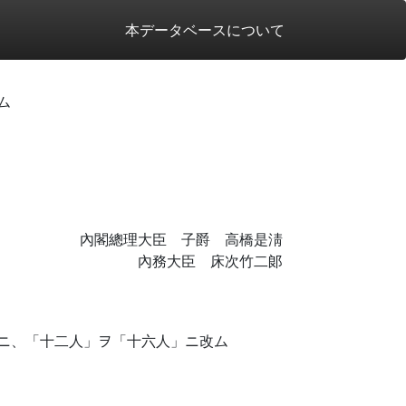
本データベースについて
ム
內閣總理大臣 子爵 高橋是淸
內務大臣 床次竹二郞
ニ、「十二人」ヲ「十六人」ニ改ム