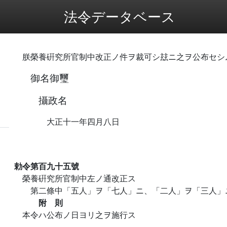
法令データベース
朕榮養硏究所官制中改正ノ件ヲ裁可シ玆ニ之ヲ公布セシ
御名御璽
攝政名
大正十一年四月八日
勅令第百九十五號
榮養硏究所官制中左ノ通改正ス
第二條中「五人」ヲ「七人」ニ、「二人」ヲ「三人」
附 則
本令ハ公布ノ日ヨリ之ヲ施行ス