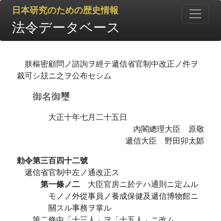
日本研究のための歴史情報
法令データベース
朕樞密顧問ノ諮詢ヲ經テ遞信省官制中改正ノ件ヲ
裁可シ玆ニ之ヲ公布セシム
御名御璽
大正十年七月二十五日
內閣總理大臣 原敬
遞信大臣 野田卯太郞
勅令第三百四十二號
遞信省官制中左ノ通改正ス
第一條ノ二
大臣官房ニ於テハ通則ニ定ムル
モノノ外從事員ノ養成保健及遞信博物館ニ
關スル事務ヲ掌ル
第二條中「十三人」ヲ「十五人」ニ改ム