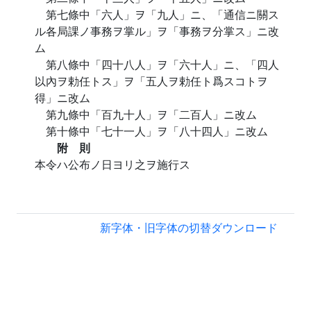
第七條中「六人」ヲ「九人」ニ、「通信ニ關ス
ル各局課ノ事務ヲ掌ル」ヲ「事務ヲ分掌ス」ニ改
ム
第八條中「四十八人」ヲ「六十人」ニ、「四人
以內ヲ勅任トス」ヲ「五人ヲ勅任ト爲スコトヲ
得」ニ改ム
第九條中「百九十人」ヲ「二百人」ニ改ム
第十條中「七十一人」ヲ「八十四人」ニ改ム
附 則
本令ハ公布ノ日ヨリ之ヲ施行ス
新字体・旧字体の切替
ダウンロード