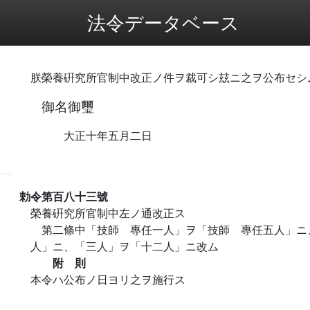
法令データベース
朕榮養硏究所官制中改正ノ件ヲ裁可シ玆ニ之ヲ公布セシ
御名御璽
大正十年五月二日
勅令第百八十三號
榮養硏究所官制中左ノ通改正ス
第二條中「技師 專任一人」ヲ「技師 專任五人」ニ
人」ニ、「三人」ヲ「十二人」ニ改ム
附 則
本令ハ公布ノ日ヨリ之ヲ施行ス