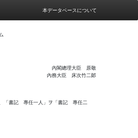
本データベースについて
ム
內閣總理大臣 原敬
內務大臣 床次竹二郞
、「書記 專任一人」ヲ「書記 專任二