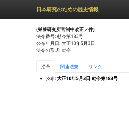
日本研究のための歴史情報
(栄養研究所官制中改正ノ件)
法令番号: 勅令第183号
公布年月日: 大正10年5月3日
法令の形式: 勅令
沿革
関連法規
リンク
公布:
大正10年5月3日 勅令第183号