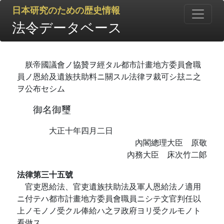
日本研究のための歴史情報
法令データベース
朕帝國議會ノ協贊ヲ經タル都市計畫地方委員會職
員ノ恩給及遺族扶助料ニ關スル法律ヲ裁可シ玆ニ之
ヲ公布セシム
御名御璽
大正十年四月二日
內閣總理大臣 原敬
內務大臣 床次竹二郞
法律第三十五號
官吏恩給法、官吏遺族扶助法及軍人恩給法ノ適用
ニ付テハ都市計畫地方委員會職員ニシテ文官判任以
上ノモノノ受クル俸給ハ之ヲ政府ヨリ受クルモノト
看做ス