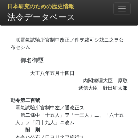
日本研究のための歴史情報
法令データベース
朕電氣試驗所官制中改正ノ件ヲ裁可シ玆ニ之ヲ公
布セシム
御名御璽
大正八年五月十四日
內閣總理大臣 原敬
遞信大臣 野田卯太郞
勅令第二百號
電氣試驗所官制中左ノ通改正ス
第二條中「十五人」ヲ「十三人」ニ、「六十五
人」ヲ「四十九人」ニ改ム
附 則
本令ハ公布ノ日ヨリ之ヲ施行ス