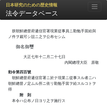
日本研究のための歴史情報
法令データベース
朕朝鮮總督府遞信官署現業從事員ニ勤勉手當給與
ノ件ヲ裁可シ玆ニ之ヲ公布セシム
御名御璽
大正七年十二月二十七日
內閣總理大臣 原敬
勅令第四百號
朝鮮總督府遞信官署ニ於テ現業ニ從事スル者ニハ
朝鮮總督ノ定ムル所ニ依リ勤勉手當ヲ給スルコトヲ
得
附 則
本令ハ公布ノ日ヨリ之ヲ施行ス