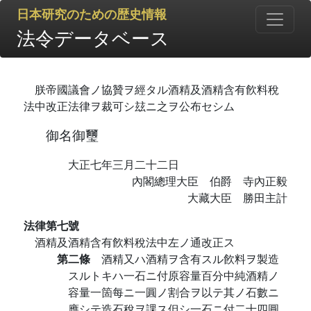
日本研究のための歴史情報
法令データベース
朕帝國議會ノ協贊ヲ經タル酒精及酒精含有飮料稅
法中改正法律ヲ裁可シ玆ニ之ヲ公布セシム
御名御璽
大正七年三月二十二日
內閣總理大臣 伯爵 寺內正毅
大藏大臣 勝田主計
法律第七號
酒精及酒精含有飮料稅法中左ノ通改正ス
第二條
酒精又ハ酒精ヲ含有スル飮料ヲ製造
スルトキハ一石ニ付原容量百分中純酒精ノ
容量一箇每ニ一圓ノ割合ヲ以テ其ノ石數ニ
應シテ造石稅ヲ課ス但シ一石ニ付二十四圓