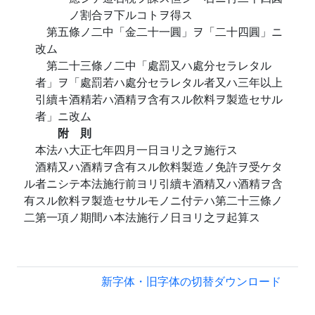
ノ割合ヲ下ルコトヲ得ス
第五條ノ二中「金二十一圓」ヲ「二十四圓」ニ
改ム
第二十三條ノ二中「處罰又ハ處分セラレタル
者」ヲ「處罰若ハ處分セラレタル者又ハ三年以上
引續キ酒精若ハ酒精ヲ含有スル飮料ヲ製造セサル
者」ニ改ム
附 則
本法ハ大正七年四月一日ヨリ之ヲ施行ス
酒精又ハ酒精ヲ含有スル飮料製造ノ免許ヲ受ケタ
ル者ニシテ本法施行前ヨリ引續キ酒精又ハ酒精ヲ含
有スル飮料ヲ製造セサルモノニ付テハ第二十三條ノ
二第一項ノ期間ハ本法施行ノ日ヨリ之ヲ起算ス
新字体・旧字体の切替
ダウンロード