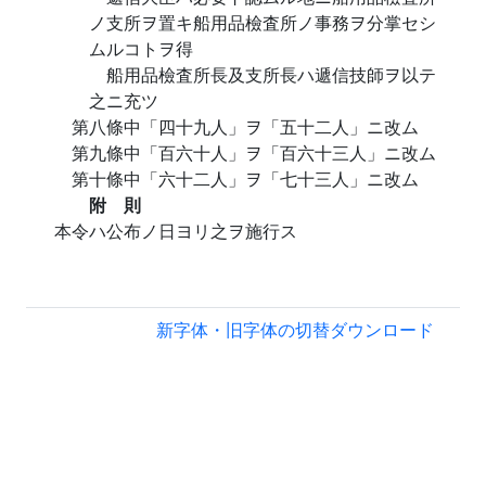
ノ支所ヲ置キ船用品檢査所ノ事務ヲ分掌セシ
ムルコトヲ得
船用品檢査所長及支所長ハ遞信技師ヲ以テ
之ニ充ツ
第八條中「四十九人」ヲ「五十二人」ニ改ム
第九條中「百六十人」ヲ「百六十三人」ニ改ム
第十條中「六十二人」ヲ「七十三人」ニ改ム
附 則
本令ハ公布ノ日ヨリ之ヲ施行ス
新字体・旧字体の切替
ダウンロード