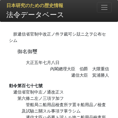
日本研究のための歴史情報
法令データベース
朕遞信省官制中改正ノ件ヲ裁可シ玆ニ之ヲ公布セ
シム
御名御璽
大正五年七月八日
內閣總理大臣 伯爵 大隈重信
遞信大臣 箕浦勝人
勅令第百七十七號
遞信省官制中左ノ通改正ス
第六條ニ左ノ三項ヲ加フ
管船局ニ船用品檢査所ヲ置キ船用品ノ檢査
及試驗ニ關スル事項ヲ掌ラシム
遞信大臣ハ必要ト認ムル地ニ船用品檢査所