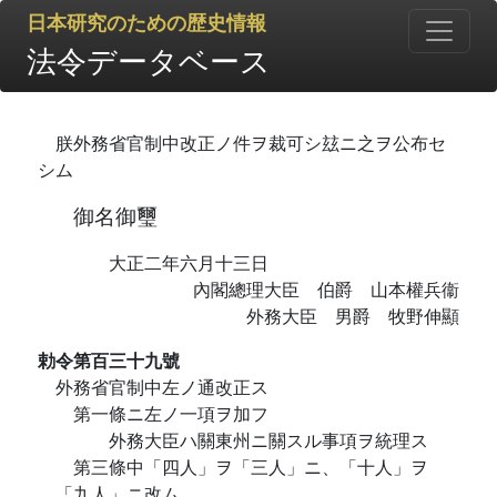
日本研究のための歴史情報
法令データベース
朕外務省官制中改正ノ件ヲ裁可シ玆ニ之ヲ公布セ
シム
御名御璽
大正二年六月十三日
內閣總理大臣 伯爵 山本權兵衞
外務大臣 男爵 牧野伸顯
勅令第百三十九號
外務省官制中左ノ通改正ス
第一條ニ左ノ一項ヲ加フ
外務大臣ハ關東州ニ關スル事項ヲ統理ス
第三條中「四人」ヲ「三人」ニ、「十人」ヲ
「九人」ニ改ム