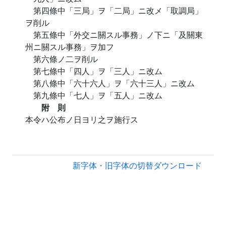
第四條中「三局」ヲ「二局」ニ改メ「取調局」
ヲ削ル
第五條中「外交ニ關スル事務」ノ下ニ「及關東
州ニ關スル事務」ヲ加フ
第六條ノ二ヲ削ル
第七條中「四人」ヲ「三人」ニ改ム
第八條中「六十六人」ヲ「六十三人」ニ改ム
第九條中「七人」ヲ「五人」ニ改ム
附 則
本令ハ公布ノ日ヨリ之ヲ施行ス
新字体・旧字体の切替
ダウンロード