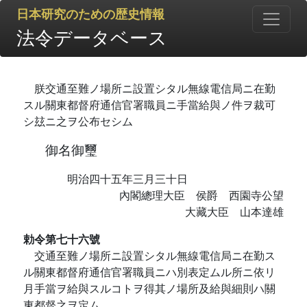
日本研究のための歴史情報
法令データベース
朕交通至難ノ場所ニ設置シタル無線電信局ニ在勤
スル關東都督府通信官署職員ニ手當給與ノ件ヲ裁可
シ玆ニ之ヲ公布セシム
御名御璽
明治四十五年三月三十日
內閣總理大臣 侯爵 西園寺公望
大藏大臣 山本達雄
勅令第七十六號
交通至難ノ場所ニ設置シタル無線電信局ニ在勤ス
ル關東都督府通信官署職員ニハ別表定ムル所ニ依リ
月手當ヲ給與スルコトヲ得其ノ場所及給與細則ハ關
東都督之ヲ定ム