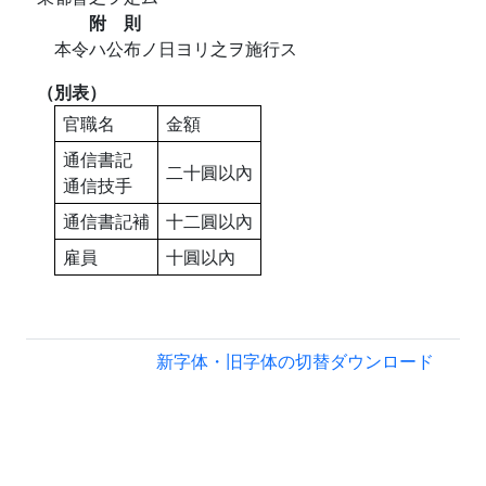
附 則
本令ハ公布ノ日ヨリ之ヲ施行ス
（別表）
官職名
金額
通信書記
二十圓以內
通信技手
通信書記補
十二圓以內
雇員
十圓以內
新字体・旧字体の切替
ダウンロード