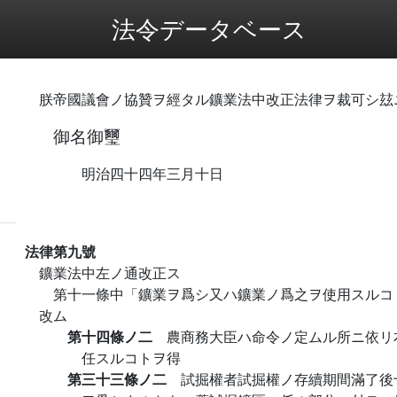
法令データベース
朕帝國議會ノ協贊ヲ經タル鑛業法中改正法律ヲ裁可シ玆
御名御璽
明治四十四年三月十日
法律第九號
鑛業法中左ノ通改正ス
第十一條中「鑛業ヲ爲シ又ハ鑛業ノ爲之ヲ使用スルコ
改ム
第十四條ノ二
農商務大臣ハ命令ノ定ムル所ニ依リ
任スルコトヲ得
第三十三條ノ二
試掘權者試掘權ノ存續期間滿了後