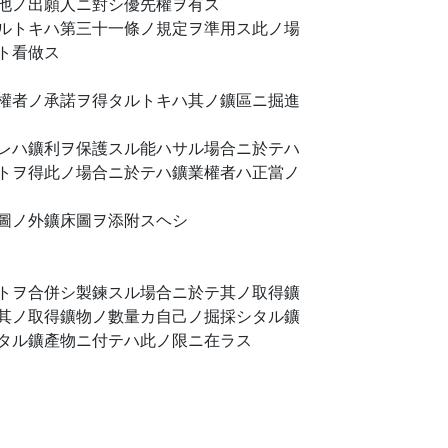
他ノ出願人ニ對シ優先權ヲ有ス
ルトキハ第三十一條ノ規定ヲ準用ス此ノ場
ト看做ス
權者ノ承諾ヲ得タルトキハ其ノ鑛區ニ掘進
レハ鑛利ヲ保護スル能ハサル場合ニ於テハ
トヲ得此ノ場合ニ於テハ鑛業權者ハ正當ノ
圖ノ外鑛床圖ヲ添附スヘシ
トヲ合併シ製鍊スル場合ニ於テ其ノ取得鑛
其ノ取得鑛物ノ數量カ自己ノ掘採シタル鑛
タル鑛產物ニ付テハ此ノ限ニ在ラス