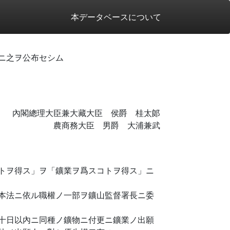
本データベースについて
ニ之ヲ公布セシム
內閣總理大臣兼大藏大臣 侯爵 桂太郞
農商務大臣 男爵 大浦兼武
トヲ得ス」ヲ「鑛業ヲ爲スコトヲ得ス」ニ
本法ニ依ル職權ノ一部ヲ鑛山監督署長ニ委
十日以內ニ同種ノ鑛物ニ付更ニ鑛業ノ出願