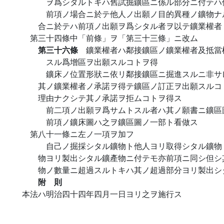
ヲ爲シタルトキハ舊試掘鑛區ニ係ル部分ニ付テハ
前項ノ場合ニ於テ他人ノ出願ノ目的異種ノ鑛物ナ
合ニ於テハ前項ノ出願ヲ爲シタル者ヲ以テ鑛業權者
第三十四條中「前條」ヲ「第三十三條」ニ改ム
第三十六條
鑛業權者ハ鄰接鑛區ノ鑛業權者及抵當
スル爲增區ヲ出願スルコトヲ得
鑛床ノ位置形狀ニ依リ鄰接鑛區ニ掘進スルニ非サ
其ノ鑛業權者ノ承諾ヲ得テ鑛區ノ訂正ヲ出願スルコ
理由ナクシテ其ノ承諾ヲ拒ムコトヲ得ス
前二項ノ出願ヲ爲サムトスル者ハ其ノ願書ニ鑛區
前項ノ鑛床圖ハ之ヲ鑛區圖ノ一部ト看做ス
第八十一條ニ左ノ一項ヲ加フ
自己ノ掘採シタル鑛物ト他人ヨリ取得シタル鑛物
物ヨリ製出シタル鑛產物ニ付テモ亦前項ニ同シ但シ
物ノ數量ニ超過スルトキハ其ノ超過部分ヨリ製出シ
附 則
本法ハ明治四十四年四月一日ヨリ之ヲ施行ス