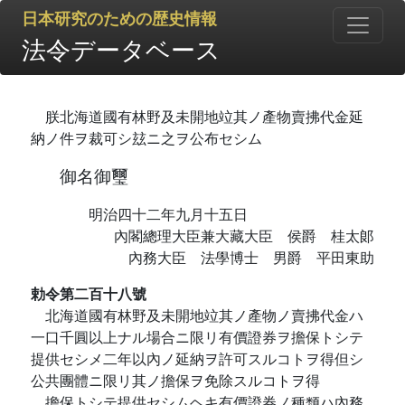
日本研究のための歴史情報
法令データベース
朕北海道國有林野及未開地竝其ノ產物賣拂代金延
納ノ件ヲ裁可シ玆ニ之ヲ公布セシム
御名御璽
明治四十二年九月十五日
內閣總理大臣兼大藏大臣 侯爵 桂太郞
內務大臣 法學博士 男爵 平田東助
勅令第二百十八號
北海道國有林野及未開地竝其ノ產物ノ賣拂代金ハ
一口千圓以上ナル場合ニ限リ有價證券ヲ擔保トシテ
提供セシメ二年以內ノ延納ヲ許可スルコトヲ得但シ
公共團體ニ限リ其ノ擔保ヲ免除スルコトヲ得
擔保トシテ提供セシムヘキ有價證券ノ種類ハ內務