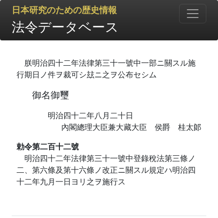
日本研究のための歴史情報
法令データベース
朕明治四十二年法律第三十一號中一部ニ關スル施
行期日ノ件ヲ裁可シ玆ニ之ヲ公布セシム
御名御璽
明治四十二年八月二十日
內閣總理大臣兼大藏大臣 侯爵 桂太郞
勅令第二百十二號
明治四十二年法律第三十一號中登錄稅法第三條ノ
二、第六條及第十六條ノ改正ニ關スル規定ハ明治四
十二年九月一日ヨリ之ヲ施行ス