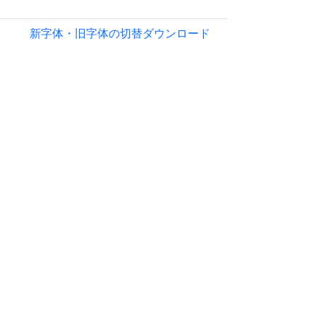
新字体・旧字体の切替
ダウンロード