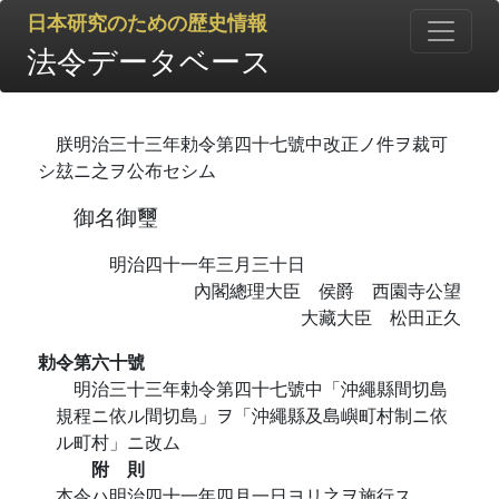
日本研究のための歴史情報
法令データベース
朕明治三十三年勅令第四十七號中改正ノ件ヲ裁可
シ玆ニ之ヲ公布セシム
御名御璽
明治四十一年三月三十日
內閣總理大臣 侯爵 西園寺公望
大藏大臣 松田正久
勅令第六十號
明治三十三年勅令第四十七號中「沖繩縣間切島
規程ニ依ル間切島」ヲ「沖繩縣及島嶼町村制ニ依
ル町村」ニ改ム
附 則
本令ハ明治四十一年四月一日ヨリ之ヲ施行ス