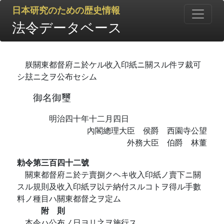
日本研究のための歴史情報
法令データベース
朕關東都督府ニ於ケル收入印紙ニ關スル件ヲ裁可
シ玆ニ之ヲ公布セシム
御名御璽
明治四十年十二月四日
內閣總理大臣 侯爵 西園寺公望
外務大臣 伯爵 林董
勅令第三百四十二號
關東都督府ニ於テ賣捌クヘキ收入印紙ノ賣下ニ關
スル規則及收入印紙ヲ以テ納付スルコトヲ得ル手數
料ノ種目ハ關東都督之ヲ定ム
附 則
本令ハ公布ノ日ヨリ之ヲ施行ス