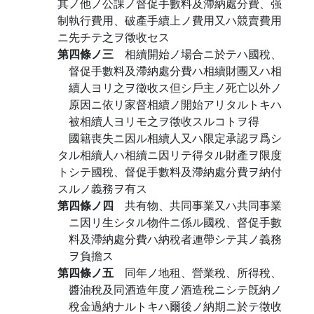
其ノ他ノ公課ノ督促手數料及滯納處分費、强
制執行費用、破產手續上ノ費用又ハ競賣費用
ニ先チテ之ヲ徵收セス
第四條ノ三
相續開始ノ場合ニ於テハ國稅、
督促手數料及滯納處分費ハ相續財團又ハ相
續人ヨリ之ヲ徵收ス但シ戶主ノ死亡以外ノ
原因ニ依リ家督相續ノ開始アリタルトキハ
被相續人ヨリモ之ヲ徵收スルコトヲ得
國籍喪失ニ因ル相續人又ハ限定承認ヲ爲シ
タル相續人ハ相續ニ因リテ得タル財產ヲ限度
トシテ國稅、督促手數料及滯納處分費ヲ納付
スルノ義務ヲ有ス
第四條ノ四
共有物、共同事業又ハ共同事業
ニ因リ生シタル物件ニ係ル國稅、督促手數
料及滯納處分費ハ納稅者連帶シテ其ノ義務
ヲ負擔ス
第四條ノ五
同年ノ地租、營業稅、所得稅、
醬油稅及同酒造年度ノ酒造稅ニシテ旣納ノ
稅金過納ナルトキハ爾後ノ納期ニ於テ徵收