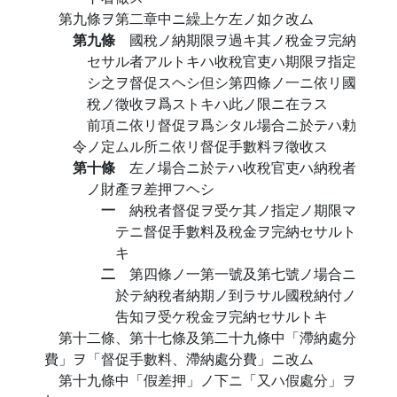
第九條ヲ第二章中ニ繰上ケ左ノ如ク改ム
第九條
國稅ノ納期限ヲ過キ其ノ稅金ヲ完納
セサル者アルトキハ收稅官吏ハ期限ヲ指定
シ之ヲ督促スヘシ但シ第四條ノ一ニ依リ國
稅ノ徵收ヲ爲ストキハ此ノ限ニ在ラス
前項ニ依リ督促ヲ爲シタル場合ニ於テハ勅
令ノ定ムル所ニ依リ督促手數料ヲ徵收ス
第十條
左ノ場合ニ於テハ收稅官吏ハ納稅者
ノ財產ヲ差押フヘシ
一
納稅者督促ヲ受ケ其ノ指定ノ期限マ
テニ督促手數料及稅金ヲ完納セサルト
キ
二
第四條ノ一第一號及第七號ノ場合ニ
於テ納稅者納期ノ到ラサル國稅納付ノ
吿知ヲ受ケ稅金ヲ完納セサルトキ
第十二條、第十七條及第二十九條中「滯納處分
費」ヲ「督促手數料、滯納處分費」ニ改ム
第十九條中「假差押」ノ下ニ「又ハ假處分」ヲ