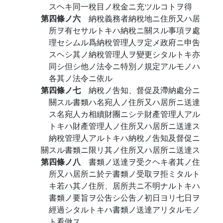
スヘキ同一稅目ノ稅金ニ充ツルコトヲ得
第四條ノ六
納稅義務者納稅地ニ住所又ハ居
所ヲ有セサルトキハ納稅ニ關スル事項ヲ處
理セシムル爲納稅管理人ヲ定メ政府ニ申吿
スヘシ其ノ納稅管理人ヲ變更シタルトキ亦
同シ但シ他ノ法令ニ特別ノ規定アルモノハ
各其ノ法令ニ依ル
第四條ノ七
納稅ノ吿知、督促及滯納處分ニ
關スル書類ハ名宛人ノ住所又ハ居所ニ送達
ス名宛人カ相續財團ニシテ財產管理人アル
トキハ財產管理人ノ住所又ハ居所ニ送達ス
納稅管理人アルトキハ納稅ノ吿知及督促ニ
關スル書類ニ限リ其ノ住所又ハ居所ニ送達ス
第四條ノ八
書類ノ送達ヲ受クヘキ者其ノ住
所又ハ居所ニ於テ書類ノ受取ヲ拒ミタルト
キ若ハ其ノ住所、居所共ニ不明ナルトキハ
書類ノ要旨ヲ公吿シ公吿ノ初日ヨリ七日ヲ
經過シタルトキハ書類ノ送達アリタルモノ
ト看做ス