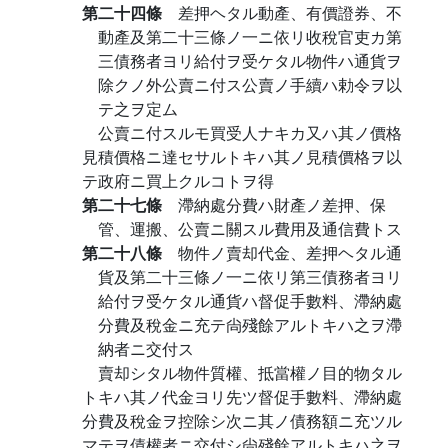
第二十四條
差押ヘタル動產、有價證券、不
動產及第二十三條ノ一ニ依リ收稅官吏カ第
三債務者ヨリ給付ヲ受ケタル物件ハ通貨ヲ
除クノ外公賣ニ付ス公賣ノ手續ハ勅令ヲ以
テ之ヲ定ム
公賣ニ付スルモ買受人ナキカ又ハ其ノ價格
見積價格ニ達セサルトキハ其ノ見積價格ヲ以
テ政府ニ買上クルコトヲ得
第二十七條
滯納處分費ハ財產ノ差押、保
管、運搬、公賣ニ關スル費用及通信費トス
第二十八條
物件ノ賣却代金、差押ヘタル通
貨及第二十三條ノ一ニ依リ第三債務者ヨリ
給付ヲ受ケタル通貨ハ督促手數料、滯納處
分費及稅金ニ充テ尙殘餘アルトキハ之ヲ滯
納者ニ交付ス
賣却シタル物件質權、抵當權ノ目的物タル
トキハ其ノ代金ヨリ先ツ督促手數料、滯納處
分費及稅金ヲ控除シ次ニ其ノ債務額ニ充ツル
マテヲ債權者ニ交付シ尙殘餘アルトキハ之ヲ