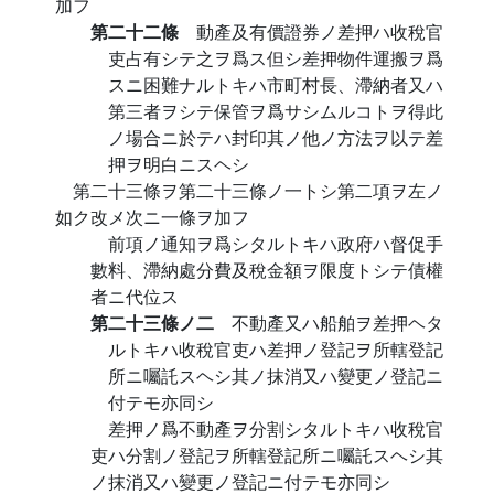
加フ
第二十二條
動產及有價證券ノ差押ハ收稅官
吏占有シテ之ヲ爲ス但シ差押物件運搬ヲ爲
スニ困難ナルトキハ市町村長、滯納者又ハ
第三者ヲシテ保管ヲ爲サシムルコトヲ得此
ノ場合ニ於テハ封印其ノ他ノ方法ヲ以テ差
押ヲ明白ニスヘシ
第二十三條ヲ第二十三條ノ一トシ第二項ヲ左ノ
如ク改メ次ニ一條ヲ加フ
前項ノ通知ヲ爲シタルトキハ政府ハ督促手
數料、滯納處分費及稅金額ヲ限度トシテ債權
者ニ代位ス
第二十三條ノ二
不動產又ハ船舶ヲ差押ヘタ
ルトキハ收稅官吏ハ差押ノ登記ヲ所轄登記
所ニ囑託スヘシ其ノ抹消又ハ變更ノ登記ニ
付テモ亦同シ
差押ノ爲不動產ヲ分割シタルトキハ收稅官
吏ハ分割ノ登記ヲ所轄登記所ニ囑託スヘシ其
ノ抹消又ハ變更ノ登記ニ付テモ亦同シ