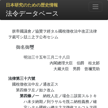
日本研究のための歴史情報
法令データベース
朕帝國議會ノ協贊ヲ經タル國稅徵收法中改正法律
ヲ裁可シ玆ニ之ヲ公布セシム
御名御璽
明治三十五年三月二十八日
內閣總理大臣 伯爵 桂太郞
大藏大臣 男爵 曾禰荒助
法律第三十六號
國稅徵收法中左ノ通改正ス
第四條ヲ左ノ如ク改ム
第四條ノ一
納稅人左ノ場合ニ該當スルトキ
ハ未タ納期ノ到ラサルモ旣ニ納稅義務ノ確
定シタル國稅ハ總テ之ヲ徵收スルコトヲ得