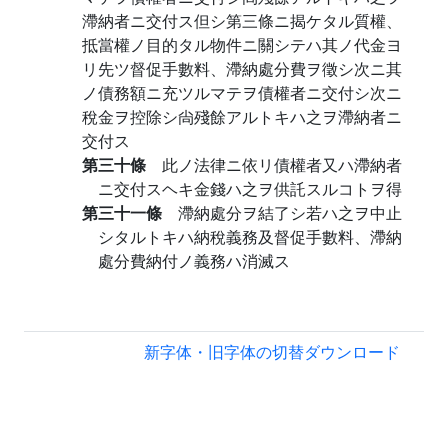
滯納者ニ交付ス但シ第三條ニ揭ケタル質權、
抵當權ノ目的タル物件ニ關シテハ其ノ代金ヨ
リ先ツ督促手數料、滯納處分費ヲ徵シ次ニ其
ノ債務額ニ充ツルマテヲ債權者ニ交付シ次ニ
稅金ヲ控除シ尙殘餘アルトキハ之ヲ滯納者ニ
交付ス
第三十條
此ノ法律ニ依リ債權者又ハ滯納者
ニ交付スヘキ金錢ハ之ヲ供託スルコトヲ得
第三十一條
滯納處分ヲ結了シ若ハ之ヲ中止
シタルトキハ納稅義務及督促手數料、滯納
處分費納付ノ義務ハ消滅ス
新字体・旧字体の切替
ダウンロード