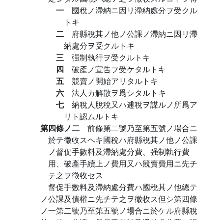
一
國稅ノ滯納ニ因リ滯納處分ヲ受クル
トキ
二
府縣稅其ノ他ノ公課ノ滯納ニ因リ滯
納處分ヲ受クルトキ
三
强制執行ヲ受クルトキ
四
破產ノ宣吿ヲ受ケタルトキ
五
競賣ノ開始アリタルトキ
六
法人カ解散ヲ爲シタルトキ
七
納稅人脫稅又ハ逋稅ヲ謀ルノ所爲ア
リト認ムルトキ
第四條ノ二
前條第二號乃至第五號ノ場合ニ
於テ徵收スヘキ國稅ハ府縣稅其ノ他ノ公課
ノ督促手數料及滯納處分費、强制執行費
用、破產手續上ノ費用又ハ競賣費用ニ先チ
テ之ヲ徵收セス
督促手數料及滯納處分費ハ國稅其ノ他總テ
ノ公課及債權ニ先チテ之ヲ徵收ス但シ第四條
ノ一第二號乃至第五號ノ場合ニ於ケル府縣稅