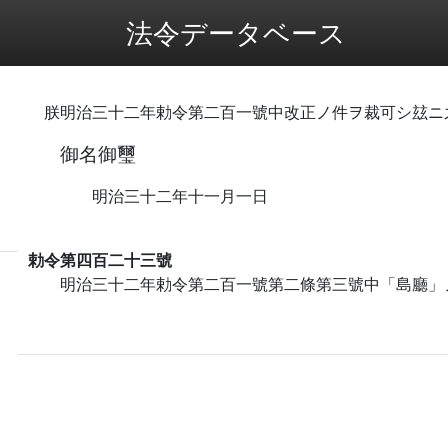
法令データベース
朕明治三十二年勅令第二百一號中改正ノ件ヲ裁可シ玆ニ
御名御璽
明治三十二年十一月一日
勅令第四百二十三號
明治三十二年勅令第二百一號第二條第三號中「島廳」