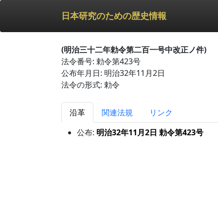
日本研究のための歴史情報
(明治三十二年勅令第二百一号中改正ノ件)
法令番号: 勅令第423号
公布年月日: 明治32年11月2日
法令の形式: 勅令
沿革
関連法規
リンク
公布:
明治32年11月2日 勅令第423号