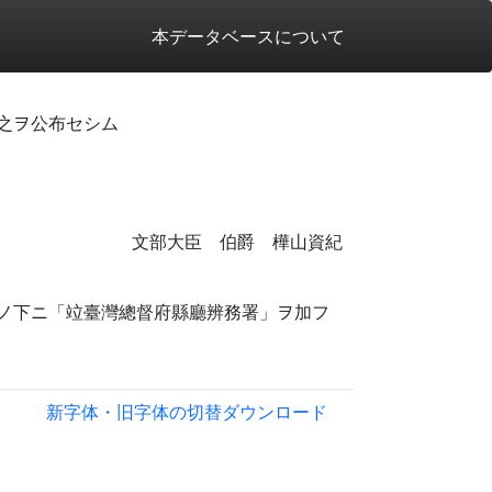
本データベースについて
之ヲ公布セシム
文部大臣 伯爵 樺山資紀
ノ下ニ「竝臺灣總督府縣廳辨務署」ヲ加フ
新字体・旧字体の切替
ダウンロード