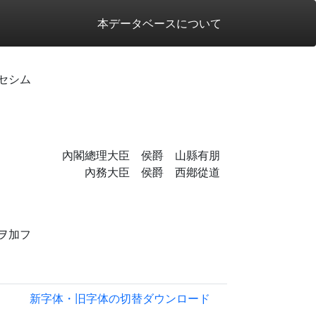
本データベースについて
セシム
內閣總理大臣 侯爵 山縣有朋
內務大臣 侯爵 西鄕從道
ヲ加フ
新字体・旧字体の切替
ダウンロード