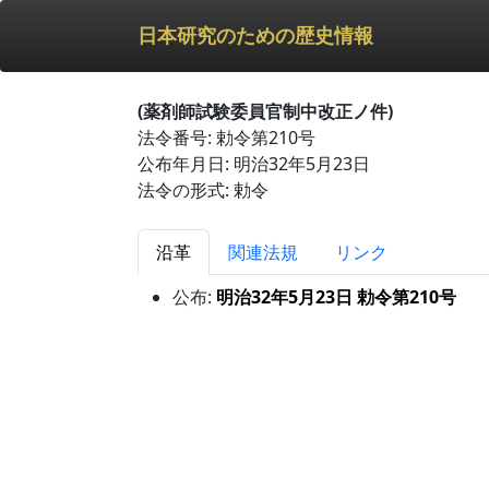
日本研究のための歴史情報
(薬剤師試験委員官制中改正ノ件)
法令番号: 勅令第210号
公布年月日: 明治32年5月23日
法令の形式: 勅令
沿革
関連法規
リンク
公布:
明治32年5月23日 勅令第210号