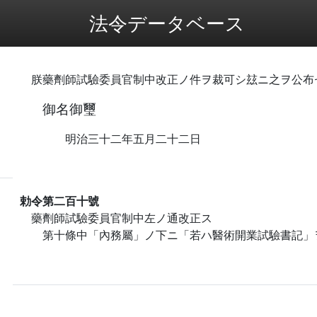
法令データベース
朕藥劑師試驗委員官制中改正ノ件ヲ裁可シ玆ニ之ヲ公布
御名御璽
明治三十二年五月二十二日
勅令第二百十號
藥劑師試驗委員官制中左ノ通改正ス
第十條中「內務屬」ノ下ニ「若ハ醫術開業試驗書記」