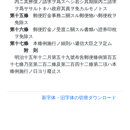
內ニ其辨償ノ請求ヲ爲スヘシ若シ其期限內ニ請求
ヲ爲ササルトキハ政府其責ヲ免カルモノトス
第十五條
郵便貯金事務ニ關スル郵便物ハ郵便稅ヲ
免除ス
第十六條
郵便貯金ノ受渡ニ關スル書類ハ證券印稅
ヲ免除ス
第十七條
本條例施行ノ細則ハ遞信大臣之ヲ定ム
附 則
明治十五年十二月第五十九號布吿郵便條例第百五
十七條乃至第二百二條及第二百四十二條第二項ハ本
條例施行ノ日ヨリ廢止ス
新字体・旧字体の切替
ダウンロード