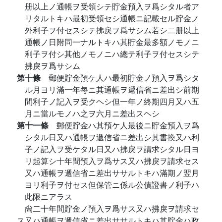
册以上ノ通帳ヲ受領シテ貯金預入ヲ爲シタル者ア
リタルトキハ最初受領セシ通帳ニ記載セル貯金ノ
外利子ヲ付セスシテ拂戾ヲ爲サシム若シ二册以上
通帳ノ日附同一ナルトキハ其貯金最多額ノモノニ
利子ヲ付シ其他ノモノニハ總テ利子ヲ付セスシテ
拂戾ヲ爲サシム
第十條
郵便貯金預ケ人ハ最初貯金ノ預入ヲ爲シタ
ル月ヨリ滿一年每ニ其通帳ヲ遞信省ニ差出シ前期
間利子ノ記入ヲ受クヘシ但一年ノ終期四月又ハ五
月ニ當ルモノハ之ヲ六月ニ差出スヘシ
第十一條
郵便貯金ハ其預ケ人最後ニ貯金預入ヲ爲
シタル日又ハ通帳ヲ遞信省ニ差出シ其書換又ハ利
子ノ記入ヲ受ケタル日又ハ拂戾ヲ請求シタル日ヨ
リ起算シ十年間預入ヲ爲サス又ハ拂戾ヲ請求セス
又ハ通帳ヲ遞信省ニ差出ササルトキハ滿期ノ翌月
ヨリ利子ヲ付セス但保管ニ係ル公債證書ノ利子ハ
此限ニアラス
尙二十年間貯金ノ預入ヲ爲サス又ハ拂戾ヲ請求セ
ス又ハ通帳ヲ遞信省ニ差出ササルトキハ其貯金ハ政