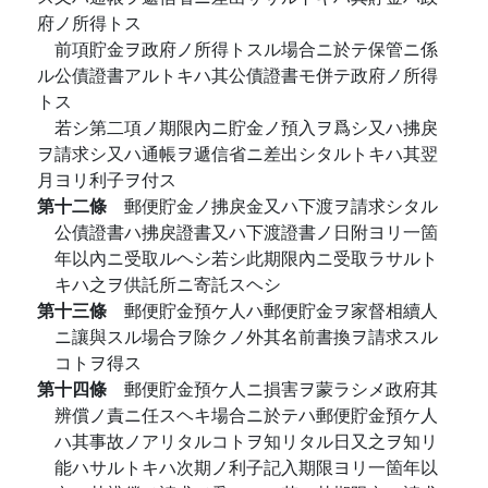
府ノ所得トス
前項貯金ヲ政府ノ所得トスル場合ニ於テ保管ニ係
ル公債證書アルトキハ其公債證書モ併テ政府ノ所得
トス
若シ第二項ノ期限內ニ貯金ノ預入ヲ爲シ又ハ拂戾
ヲ請求シ又ハ通帳ヲ遞信省ニ差出シタルトキハ其翌
月ヨリ利子ヲ付ス
第十二條
郵便貯金ノ拂戾金又ハ下渡ヲ請求シタル
公債證書ハ拂戾證書又ハ下渡證書ノ日附ヨリ一箇
年以內ニ受取ルヘシ若シ此期限內ニ受取ラサルト
キハ之ヲ供託所ニ寄託スヘシ
第十三條
郵便貯金預ケ人ハ郵便貯金ヲ家督相續人
ニ讓與スル場合ヲ除クノ外其名前書換ヲ請求スル
コトヲ得ス
第十四條
郵便貯金預ケ人ニ損害ヲ蒙ラシメ政府其
辨償ノ責ニ任スヘキ場合ニ於テハ郵便貯金預ケ人
ハ其事故ノアリタルコトヲ知リタル日又之ヲ知リ
能ハサルトキハ次期ノ利子記入期限ヨリ一箇年以