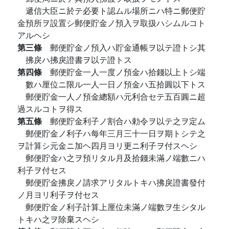
遞信大臣ニ於テ必要ト認ムル場所ニハ特ニ郵便貯
金預所ヲ設置シ郵便貯金ノ預入ヲ取扱ハシムルコト
アルヘシ
第三條
郵便貯金ノ預入ハ貯金通帳ヲ以テ證トシ其
拂戾ハ拂戾證書ヲ以テ證トス
第四條
郵便貯金一人一度ノ預金ハ拾錢以上トシ端
數ハ厘位ニ限ル一人一日ノ預金ハ五拾圓以下トス
郵便貯金一人ノ預金總額ハ元利合セテ五百圓ニ超
過スルコトヲ得ス
第五條
郵便貯金利子ノ割合ハ勅令ヲ以テ之ヲ定ム
郵便貯金ノ利子ハ每年三月三十一日ヲ期トシテ之
ヲ計算シ元金ニ加ヘ四月ヨリ更ニ利子ヲ付スヘシ
郵便貯金ハ之ヲ預リタル月及拾錢未滿ノ端數ニハ
利子ヲ付セス
郵便貯金拂戾ノ請求アリタルトキハ拂戾證書發付
ノ月ヨリ利子ヲ付セス
郵便貯金ノ利子計算上厘位未滿ノ端數ヲ生シタル
トキハ之ヲ除棄スヘシ