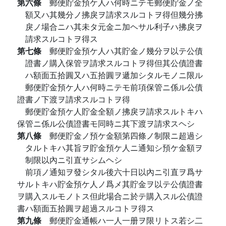
第六條
郵便貯金預ケ人ハ何時ニテモ郵便貯金ノ全
額又ハ其幾分ノ拂戾ヲ請求スルコトヲ得但幾分拂
戾ノ場合ニハ其未タ元金ニ加ヘサル利子ハ拂戾ヲ
請求スルコトヲ得ス
第七條
郵便貯金預ケ人ハ其貯金ノ幾分ヲ以テ公債
證書ノ購入保管ヲ請求スルコトヲ得但其公債證書
ハ額面五拾圓又ハ五拾圓ヲ遞加シタルモノニ限ル
郵便貯金預ケ人ハ何時ニテモ前項保管ニ係ル公債
證書ノ下渡ヲ請求スルコトヲ得
郵便貯金預ケ人貯金全額ノ拂戾ヲ請求スルトキハ
保管ニ係ル公債證書モ同時ニ其下渡ヲ請求スヘシ
第八條
郵便貯金ノ預ケ金額第四條ノ制限ニ超過シ
タルトキハ其旨ヲ貯金預ケ人ニ通知シ預ケ金額ヲ
制限以內ニ引直サシムヘシ
前項ノ通知ヲ發シタル後六十日以內ニ引直ヲ爲サ
サルトキハ貯金預ケ人ノ爲メ其貯金ヲ以テ公債證書
ヲ購入スルモノトス但此場合ニ於テ購入スル公債證
書ハ額面五拾圓ヲ超過スルコトヲ得ス
第九條
郵便貯金通帳ハ一人一册ヲ限リトス若シ二