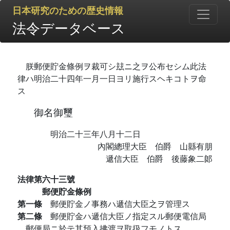
日本研究のための歴史情報
法令データベース
朕郵便貯金條例ヲ裁可シ玆ニ之ヲ公布セシム此法
律ハ明治二十四年一月一日ヨリ施行スヘキコトヲ命
ス
御名御璽
明治二十三年八月十二日
內閣總理大臣 伯爵 山縣有朋
遞信大臣 伯爵 後藤象二郞
法律第六十三號
郵便貯金條例
第一條
郵便貯金ノ事務ハ遞信大臣之ヲ管理ス
第二條
郵便貯金ハ遞信大臣ノ指定スル郵便電信局
郵便局ニ於テ其預入拂渡ヲ取扱フモノトス