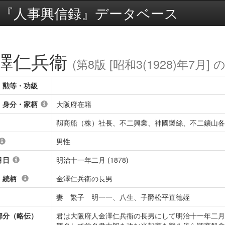
『人事興信録』データベース
澤仁兵衞
(第8版 [昭和3(1928)年7月] 
・勲等・功級
・身分・家柄
大阪府在籍
靱商船（株）社長、不二興業、神國製絲、不二鑛山各
男性
月日
明治十一年二月 (1878)
・続柄
金澤仁兵衞の長男
妻 繁子 明一一、八生、子爵松平直德姪
部分（略伝）
君は大阪府人金澤仁兵衞の長男にして明治十一年二月