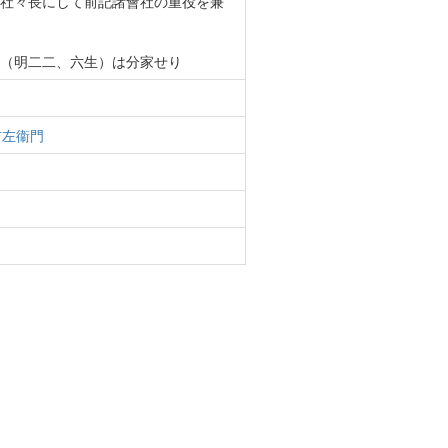
社々長にして前記諸會社の重役を兼
（明二二、六生）は分家せり
吉左衞門