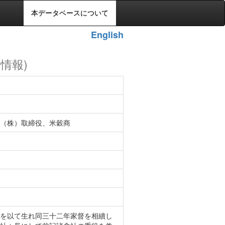
本データベースについて
English
の情報)
（株）取締役、米穀商
を以て生れ同三十二年家督を相續し