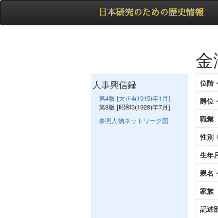
日本研究のための歴史情報
金
人事興信録
位階
第4版 [大正4(1915)年1月]
爵位
第8版 [昭和3(1928)年7月]
職業
参照人物ネットワーク図
性別
生年
親名
家族
記述