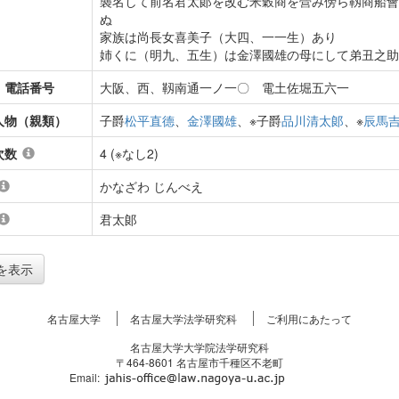
襲名して前名君太郞を改む米穀商を營み傍ら靱商船會
ぬ
家族は尚長女喜美子（大四、一一生）あり
姉くに（明九、五生）は金澤國雄の母にして弟丑之助
・電話番号
大阪、西、靱南通一ノ一〇 電土佐堀五六一
人物（親類）
子爵
松平直德
、
金澤國雄
、※子爵
品川清太郞
、※
辰馬
次数
4 (※なし2)
かなざわ じんべえ
君太郞
を表示
名古屋大学
名古屋大学法学研究科
ご利用にあたって
名古屋大学大学院法学研究科
〒464-8601 名古屋市千種区不老町
Email: