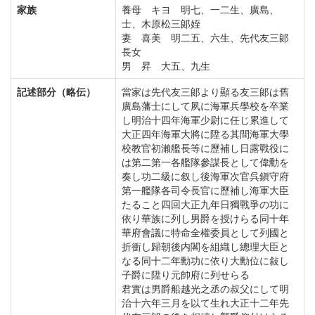
家族
養母 キヨ 明七、一二生、廣島、
士、木原松三郞姪
妻 喜美 明二五、六生、先代友三郞
長女
男 昇 大五、九生
記述部分（略伝）
當家は先代友三郞より顯る友三郞は舊
廣島藩士にして夙に海軍兵學校を卒業
し明治十四年海軍少尉に任じ累進して
大正四年海軍大將に陞る其間海軍大學
校教官初瀨艦長等に歷補し日露戰役に
は第二第一各艦隊參謀長として偉勳を
奏し功二級に叙し後海軍次官呉鎭守府
第一艦隊各司令長官に歷補し海軍大臣
たること四回大正九年日獨戰爭の功に
依り華族に列し男爵を授けらる同十年
華府會議に特命全權委員として列國と
折衝し歸朝後内閣を組織し總理大臣と
なる同十二年勳功に依り大勳位に敍し
子爵に陞り元帥府に列せらる
君實は男爵船越光之丞の叔父にして明
治十六年三月を以て生れ大正十二年先