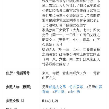
代友三郞の後を相續し襲爵仰付けらる
夙に海軍に入り累進して昭和元年海軍
少將に陸る曩に東宮武官兼侍從武官に
任じ現に海軍々令部參謀にして國際聯
盟軍備縮少常設諮問委員會帝國代表と
して渡歐し目下佛國に在留す
家族は尚三女愛子（大九、七生）四女
光子（同一一、一〇生）亡養伯父種之
助妻クマ（安政五、七生、廣島、山下
久忠妹）あり
從姉ふみ（明一三、五生、亡養伯父種
之助長女）は海軍少將村上鋠吉に同正
（同一八、六生、同二女）は東京府人
竹谷辰郞に嫁せり
住所・電話番号
東京、赤坂、青山南町六ノ六一 電青
山五〇六
参照人物（親類）
男爵
船越光之丞
、
竹谷辰郞
、※男爵
山縣
有光
、※
石井徹
、※
山中勇
参照次数
5 (※なし2)