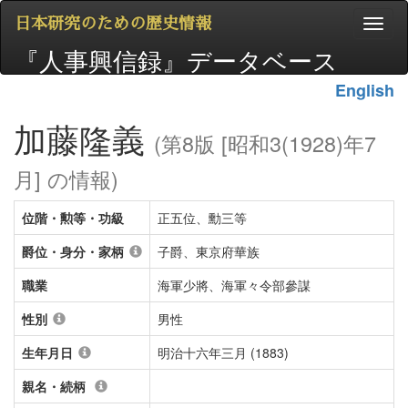
日本研究のための歴史情報
『人事興信録』データベース
English
加藤隆義
(第8版 [昭和3(1928)年7
月] の情報)
位階・勲等・功級
正五位、勳三等
爵位・身分・家柄
子爵、東京府華族
職業
海軍少將、海軍々令部參謀
性別
男性
生年月日
明治十六年三月 (1883)
親名・続柄