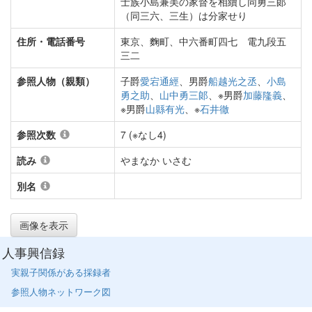
士族小島兼美の家督を相續し同勇三郞
（同三六、三生）は分家せり
住所・電話番号
東京、麴町、中六番町四七 電九段五
三二
参照人物（親類）
子爵
愛宕通經
、男爵
船越光之丞
、
小島
勇之助
、
山中勇三郞
、※男爵
加藤隆義
、
※男爵
山縣有光
、※
石井徹
参照次数
7 (※なし4)
読み
やまなか いさむ
別名
画像を表示
人事興信録
実親子関係がある採録者
参照人物ネットワーク図