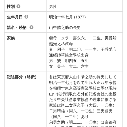
性別
男性
生年月日
明治十年七月 (1877)
親名・続柄
山中隣之助の長男
家族
繼母 クラ 嘉永六、一二生、男爵船
越光之丞叔母
妻 利子 明二〇、一一生、子爵愛宕
通經姉華族女學校出身
男 繁 明四五、五生
女 美子 大二、六生
記述部分（略伝）
君は東京府人山中隣之助の長男にして
明治十年七月を以て生れ大正八年家督
を相續す東京高等商業學校に學び現時
山中銀行頭取たる外前記各會社の重役
たり中央社會事業協會の理事に推さる
家族は尚二女喜久子（大四、一〇生）
二男晴雄（同六、一〇生）三男國男
（同八、一二生）あり
弟勇之助（明二二、一〇生）は京都府