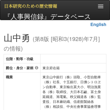
日本研究のための歴史情報
『人事興信録』データベース
English
山中勇
(第8版 [昭和3(1928)年7月]
の情報)
位階・勲等・功級
爵位・身分・家柄
東京府在籍
職業
東京山中銀行（株）頭取、小型自動車
（株）社長、十五銀行、日佛シトロヱ
ン自動車、東京輸出莫大小、明治漁業
各（株）取締役、大日本石鹼、富士身
延鐵道、旭電氣、秩父鐵道各（株）監
査役、日本麻紡織、信産館製絲各
（株）相談役、中央社會事業協會理事