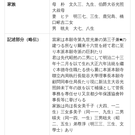
家族
母 朴 文久三、九生、伯爵大谷光照
大叔母
妻 ヒテ 明三七、三生、鹿兒島、橋
口畩吉二女
男 晄夫 大七、八生
記述部分（略伝）
當家は本願寺第九世光兼の第三子兼■の
建つる所なり爾來十六世を經て君に至
り本派本願寺派の巨刹たり
君は先代昭然の二男にして明治二十三
年十二月を以て生れ大正六年法統を繼
ぐ本德寺住職たる傍ら曩に本派本願寺
聯立内局執行長龍谷大學理事長本願寺
顧問同奉仕局長たり現に新法主大谷光
照師未丁年の故を以て補攝として管長
事務を專任せり又京都少年保護協會幹
事長等に擧げらる
家族は尚ほ長女美千子（大四、一二
生）三女多美子（同一一、九生）二男
暎夫（同一四、一生）三男昢夫（昭
二、五生）弟尊淨（明三三、三生、文
學士）あり