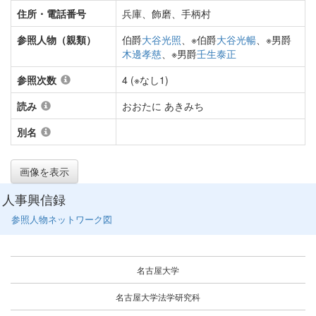
住所・電話番号
兵庫、飾磨、手柄村
参照人物（親類）
伯爵
大谷光照
、※伯爵
大谷光暢
、※男爵
木邊孝慈
、※男爵
壬生泰正
参照次数
4 (※なし1)
読み
おおたに あきみち
別名
画像を表示
人事興信録
参照人物ネットワーク図
名古屋大学
名古屋大学法学研究科