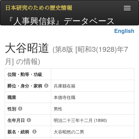
日本研究のための歴史情報
『人事興信録』データベース
English
大谷昭道
(第8版 [昭和3(1928)年7
月] の情報)
位階・勲等・功級
爵位・身分・家柄
兵庫縣在籍
職業
本德寺住職
性別
男性
生年月日
明治二十三年十二月 (1890)
親名・続柄
大谷昭然の二男