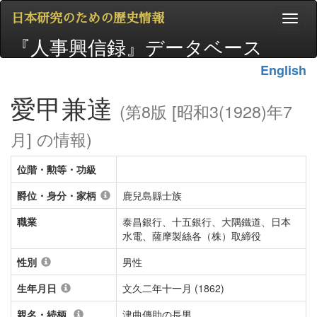
日本研究のための歴史情報
『人事興信録』データベース
English
愛甲兼達
(第8版 [昭和3(1928)年7
月] の情報)
位階・勲等・功級
爵位・身分・家柄
鹿兒島縣士族
職業
泰昌銀行、十五銀行、大隅鐵道、日本
水電、薩摩製絲各（株）取締役
性別
男性
生年月日
文久二年十一月 (1862)
親名・続柄
津曲傳助の長男