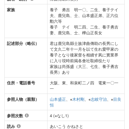
家族
養子 勇吉 明一〇、二生、養子テイ
夫、鹿兒島、士、山本盛正弟、正六位
勳六等
養子 テイ 明二四、二生、養子勇吉
妻、鹿兒島、士、樺山正長女
記述部分（略伝）
君は鹿兒島縣士族津曲傳助の長男にし
て文久二年十一月を以て生れ愛甲家の
養子となり後家督を相續す夙に實業界
に入り現時前揭各會社取締役たり
家族は尚孫盛（大三、七生、養子勇吉
長男）あり
住所・電話番号
大阪、東、和泉町二ノ四 電東一〇一
一
参照人物（親類）
山本盛正
、※
木村剛
、※
志岐守治
、※
目良
恒
参照次数
4 (※なし1)
読み
あいこう かねさと