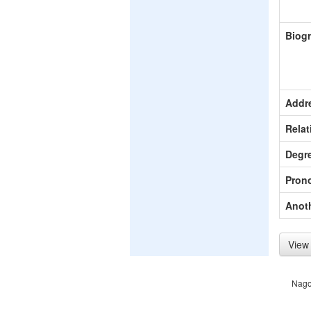
Biog
Addr
Relat
Degr
Pron
Anot
View 
Nago