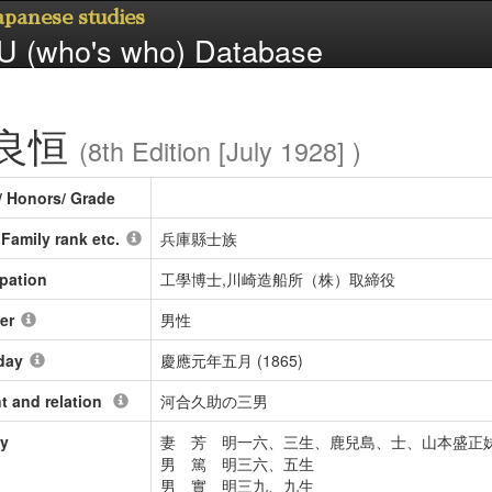
Japanese studies
 (who's who) Database
良恒
(8th Edition [July 1928] )
/ Honors/ Grade
/ Family rank etc.
兵庫縣士族
pation
工學博士,川崎造船所（株）取締役
er
男性
day
慶應元年五月 (1865)
t and relation
河合久助の三男
ly
妻 芳 明一六、三生、鹿兒島、士、山本盛正
男 篤 明三六、五生
男 實 明三九、九生