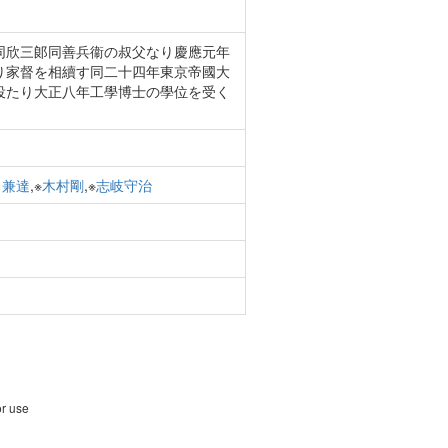
同欣三郞同善兵衞の叔父なり慶應元年
り家督を相續す同二十四年東京帝國大
役たり大正八年工學博士の學位を受く
甲兼達
,※
木村剛
,※
志岐守治
or use