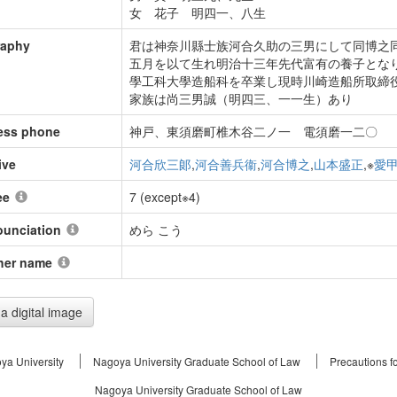
女 花子 明四一、八生
raphy
君は神奈川縣士族河合久助の三男にして同博之
五月を以て生れ明治十三年先代富有の養子とな
學工科大學造船科を卒業し現時川崎造船所取締
家族は尚三男誠（明四三、一一生）あり
ess phone
神戸、東須磨町椎木谷二ノ一 電須磨一二〇
ive
河合欣三郞
,
河合善兵衞
,
河合博之
,
山本盛正
,※
愛
ee
7 (except※4)
ounciation
めら こう
her name
a digital image
ya University
Nagoya University Graduate School of Law
Precautions f
Nagoya University Graduate School of Law