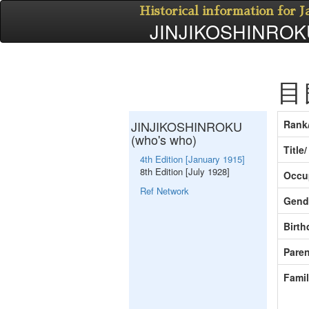
Historical information for 
JINJIKOSHINROKU
目
JINJIKOSHINROKU
Rank
(who's who)
Title
4th Edition [January 1915]
8th Edition [July 1928]
Occu
Ref Network
Gend
Birth
Paren
Fami