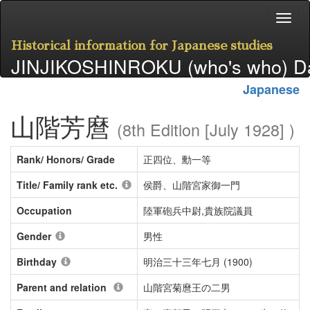
Historical information for Japanese studies
JINJIKOSHINROKU (who's who) D
Japanese
山階芳麿
(8th Edition [July 1928] )
Rank/ Honors/ Grade
正四位、勳一等
Title/ Family rank etc.
侯爵、山階宮家御一門
Occupation
陸軍砲兵中尉,貴族院議員
Gender
男性
Birthday
明治三十三年七月 (1900)
Parent and relation
山階宮菊麿王の二男