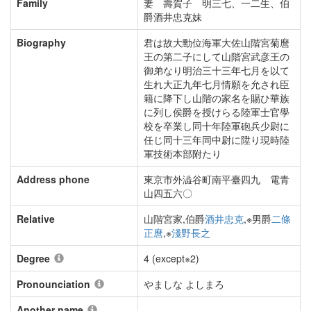
Family
妻 壽賀子 明三七、一二生、伯
爵酒井忠克妹
Biography
君は故大勳位海軍大佐山階宮菊麿
王の第二子にして山階宮武彦王の
御弟なり明治三十三年七月を以て
生れ大正九年七月情願を允され臣
籍に降下し山階の家名を賜ひ華族
に列し侯爵を授けらる陸軍士官學
校を卒業し同十年陸軍砲兵少尉に
任じ同十三年同中尉に陞り現時陸
軍技術本部附たり
Address phone
東京市外澁谷町南平臺四九 電青
山四五六〇
Relative
山階宮家,伯爵
酒井忠克
,※男爵
二條
正麿
,※
淺野長之
Degree
4 (except※2)
Pronounciation
やましな よしまろ
Another name