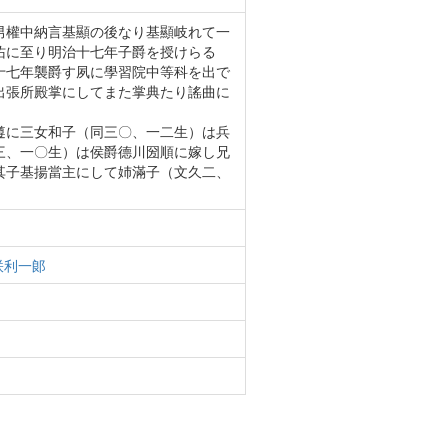
男權中納言基顯の後なり基顯岐れて一
佑に至り明治十七年子爵を授けらる
十七年襲爵す夙に學習院中等科を出で
出張所殿掌にしてまた掌典たり謠曲に
遵に三女和子（同三〇、一二生）は兵
三、一〇生）は侯爵德川圀順に嫁し兄
其子基揚當主にして姉滿子（文久二、
咲利一郞