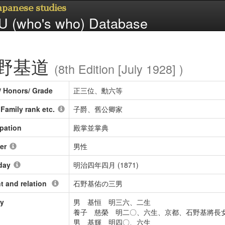
Japanese studies
 (who's who) Database
野基道
(8th Edition [July 1928] )
/ Honors/ Grade
正三位、勳六等
/ Family rank etc.
子爵、舊公卿家
pation
殿掌並掌典
er
男性
day
明治四年四月 (1871)
t and relation
石野基佑の三男
ly
男 基恒 明三六、二生
養子 慈榮 明二〇、六生、京都、石野基將長
男 基輝 明四〇、六生