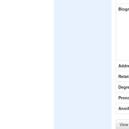
Biog
Addr
Relat
Degr
Pron
Anot
View 