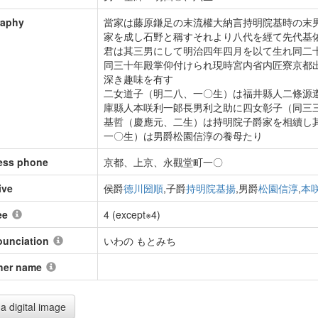
raphy
當家は藤原鎌足の末流權大納言持明院基時の末
家を成し石野と稱すそれより八代を經て先代基
君は其三男にして明治四年四月を以て生れ同二
同三十年殿掌仰付けられ現時宮内省内匠寮京都
深き趣味を有す
二女道子（明二八、一〇生）は福井縣人二條源
庫縣人本咲利一郞長男利之助に四女彰子（同三
基哲（慶應元、二生）は持明院子爵家を相續し
一〇生）は男爵松園信淳の養母たり
ess phone
京都、上京、永觀堂町一〇
ive
侯爵
德川圀順
,子爵
持明院基揚
,男爵
松園信淳
,
本
ee
4 (except※4)
ounciation
いわの もとみち
her name
a digital image