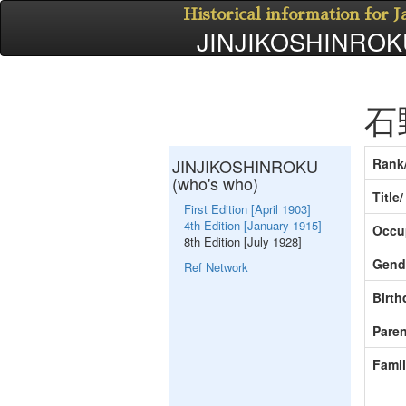
Historical information for 
JINJIKOSHINROKU
石
JINJIKOSHINROKU
Rank
(who's who)
Title
First Edition [April 1903]
4th Edition [January 1915]
Occu
8th Edition [July 1928]
Gend
Ref Network
Birth
Paren
Fami