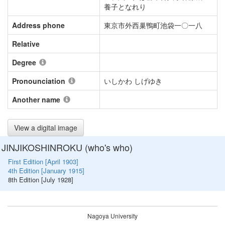
養子となれり
Address phone
東京市外西巢鴨町池袋一〇一八
Relative
Degree
Pronounciation
いしかわ しげゆき
Another name
View a digital image
JINJIKOSHINROKU (who's who)
First Edition [April 1903]
4th Edition [January 1915]
8th Edition [July 1928]
Nagoya University