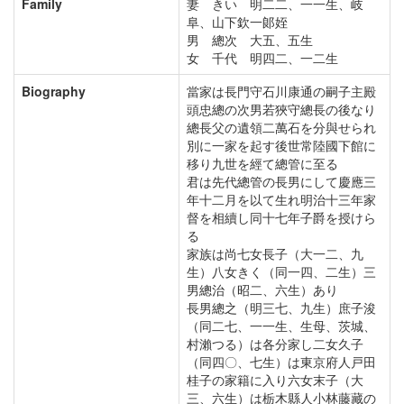
Family
妻 きい 明二二、一一生、岐
阜、山下欽一郞姪
男 總次 大五、五生
女 千代 明四二、一二生
Biography
當家は長門守石川康通の嗣子主殿
頭忠總の次男若狹守總長の後なり
總長父の遺領二萬石を分與せられ
別に一家を起す後世常陸國下館に
移り九世を經て總管に至る
君は先代總管の長男にして慶應三
年十二月を以て生れ明治十三年家
督を相續し同十七年子爵を授けら
る
家族は尚七女長子（大一二、九
生）八女きく（同一四、二生）三
男總治（昭二、六生）あり
長男總之（明三七、九生）庶子浚
（同二七、一一生、生母、茨城、
村瀨つる）は各分家し二女久子
（同四〇、七生）は東京府人戸田
桂子の家籍に入り六女末子（大
三、六生）は栃木縣人小林藤藏の