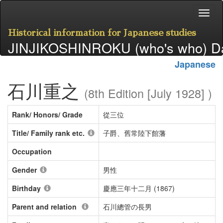
Historical information for Japanese studies
JINJIKOSHINROKU (who's who) D
Japanese
石川重之
(8th Edition [July 1928] )
Rank/ Honors/ Grade
從三位
Title/ Family rank etc.
子爵、舊常陸下館藩
Occupation
Gender
男性
Birthday
慶應三年十二月 (1867)
Parent and relation
石川總管の長男