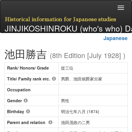
Historical information for Japanese studies
JINJIKOSHINROKU (who's who) D
Japanese
池田勝吉
(8th Edition [July 1928] )
Rank/ Honors/ Grade
從三位
Title/ Family rank etc.
男爵、池田侯爵家分家
Occupation
Gender
男性
Birthday
明治七年八月 (1874)
Parent and relation
池田茂政の二男