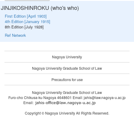
JINJIKOSHINROKU (who's who)
First Edition [April 1903]
4th Edition [January 1915]
8th Edition [July 1928]
Ref Network
Nagoya University
Nagoya University Graduate School of Law
Precautions for use
Nagoya University Graduate School of Law
Furo-cho Chikusa-ku Nagoya 4648601 Email: jahis@law.nagoya-u.ac.jp
Email:
Copyright © Nagoya University All Rights Reserved.