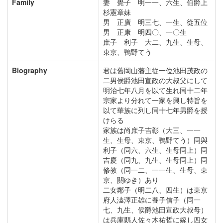
Family
妻 覺子 明一一、六生、伯爵上
杉憲章妹
男 正廣 明三七、一生、從五位
男 正康 明四〇、一〇生
庶子 利子 大二、九生、生母、
東京、鴨野てう
Biography
君は舊岡山藩主從一位池田茂政の
二男侯爵池田宣政の大叔父にして
明治七年八月を以て生れ同十二年
宗家より分れて一家を興し特旨を
以て華族に列し同十七年男爵を授
けらる
家族は尚庶子吉彰（大三、一一
生、生母、東京、鴨野てう）同與
利子（同六、六生、生母同上）同
吉慶（同九、九生、生母同上）同
修教（同一二、一一生、生母、東
京、關ゆき）あり
二女鄰子（明二八、四生）は東京
府人澁澤正雄に養子信子（同一
七、九生、侯爵池田宣政大叔母）
は兵庫縣人佐々木祐哲に嫁し四女