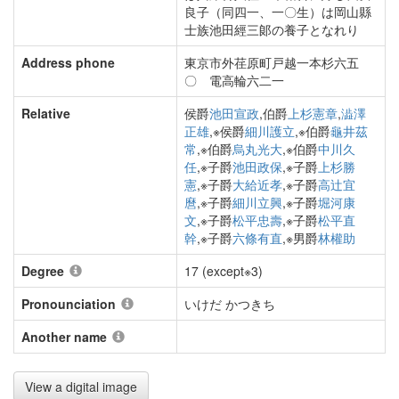
良子（同四一、一〇生）は岡山縣
士族池田經三郞の養子となれり
Address phone
東京市外荏原町戸越一本杉六五
〇 電高輪六二一
Relative
侯爵
池田宣政
,伯爵
上杉憲章
,
澁澤
正雄
,※侯爵
細川護立
,※伯爵
龜井茲
常
,※伯爵
烏丸光大
,※伯爵
中川久
任
,※子爵
池田政保
,※子爵
上杉勝
憲
,※子爵
大給近孝
,※子爵
高辻宜
麿
,※子爵
細川立興
,※子爵
堀河康
文
,※子爵
松平忠壽
,※子爵
松平直
幹
,※子爵
六條有直
,※男爵
林權助
Degree
17 (except※3)
Pronounciation
いけだ かつきち
Another name
View a digital image