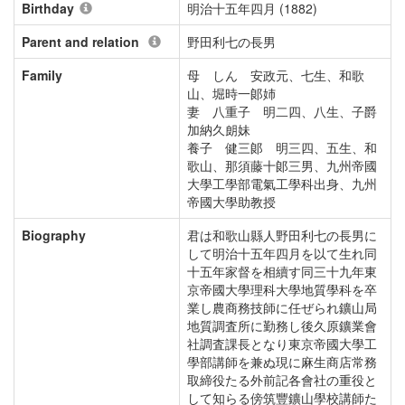
Birthday
明治十五年四月 (1882)
Parent and relation
野田利七の長男
Family
母 しん 安政元、七生、和歌
山、堀時一郞姉
妻 八重子 明二四、八生、子爵
加納久朗妹
養子 健三郞 明三四、五生、和
歌山、那須藤十郞三男、九州帝國
大學工學部電氣工學科出身、九州
帝國大學助教授
Biography
君は和歌山縣人野田利七の長男に
して明治十五年四月を以て生れ同
十五年家督を相續す同三十九年東
京帝國大學理科大學地質學科を卒
業し農商務技師に任ぜられ鑛山局
地質調査所に勤務し後久原鑛業會
社調査課長となり東京帝國大學工
學部講師を兼ぬ現に麻生商店常務
取締役たる外前記各會社の重役と
して知らる傍筑豐鑛山學校講師た