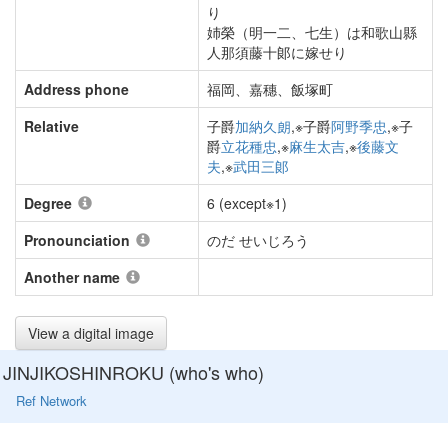
り
姉榮（明一二、七生）は和歌山縣
人那須藤十郞に嫁せり
Address phone
福岡、嘉穗、飯塚町
Relative
子爵
加納久朗
,※子爵
阿野季忠
,※子
爵
立花種忠
,※
麻生太吉
,※
後藤文
夫
,※
武田三郞
Degree
6 (except※1)
Pronounciation
のだ せいじろう
Another name
View a digital image
JINJIKOSHINROKU (who's who)
Ref Network