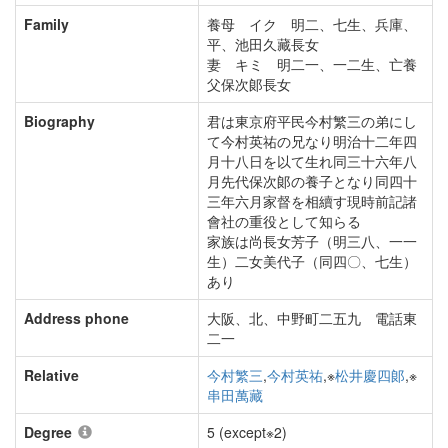
Family
養母 イク 明二、七生、兵庫、
平、池田久藏長女
妻 キミ 明二一、一二生、亡養
父保次郞長女
Biography
君は東京府平民今村繁三の弟にし
て今村英祐の兄なり明治十二年四
月十八日を以て生れ同三十六年八
月先代保次郞の養子となり同四十
三年六月家督を相續す現時前記諸
會社の重役として知らる
家族は尚長女芳子（明三八、一一
生）二女美代子（同四〇、七生）
あり
Address phone
大阪、北、中野町二五九 電話東
二一
Relative
今村繁三
,
今村英祐
,※
松井慶四郞
,※
串田萬藏
Degree
5 (except※2)