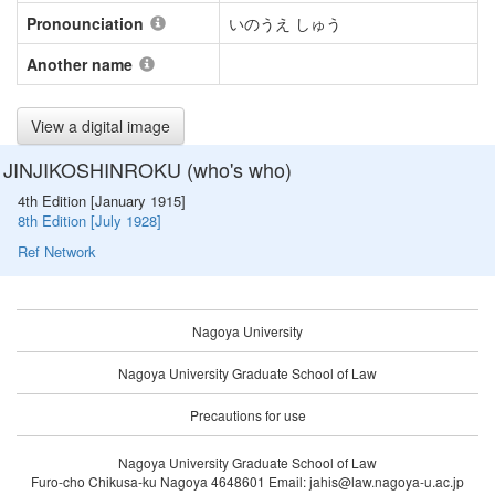
Pronounciation
いのうえ しゅう
Another name
View a digital image
JINJIKOSHINROKU (who's who)
4th Edition [January 1915]
8th Edition [July 1928]
Ref Network
Nagoya University
Nagoya University Graduate School of Law
Precautions for use
Nagoya University Graduate School of Law
Furo-cho Chikusa-ku Nagoya 4648601 Email: jahis@law.nagoya-u.ac.jp