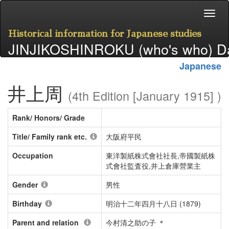
Historical information for Japanese studies
JINJIKOSHINROKU (who's who) D
Japanese
井上周
(4th Edition [January 1915] )
Rank/ Honors/ Grade
Title/ Family rank etc.
大阪府平民
Occupation
東洋製紙株式會社社長,帝國製紙株
式會社監査役,井上倉庫營業主
Gender
男性
Birthday
明治十二年四月十八日 (1879)
Parent and relation
今村清之助の子 ＊