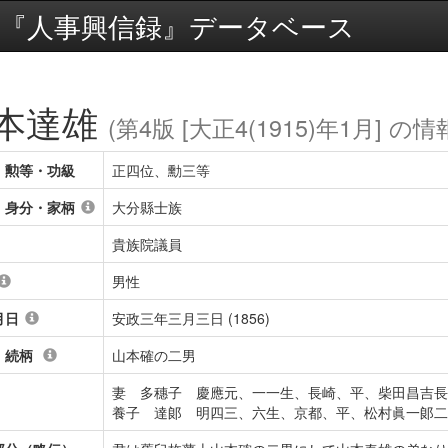
『人事興信録』データベース
本達雄
(第4版 [大正4(1915)年1月] の情
・勲等・功級
正四位、勳三等
・身分・家柄
大分縣士族
貴族院議員
男性
月日
安政三年三月三日 (1856)
・続柄
山本確の二男
妻 多穗子 慶應元、一一生、長崎、平、柴田昌吉長
養子 達郞 明四三、六生、京都、平、松村眞一郞二