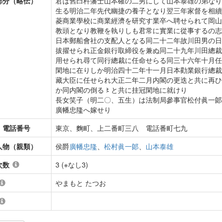
部分（略伝）
君は舊臼杵藩士山本確の二男にして山本泰雄の弟なり
生る明治二年先代幽捷の養子となり翌三年家督を相續
菱商業學校に商業經濟を研究す業卒へ聘せられて岡山
教頭となり教鞭を執りしも君常に實業に從事するの志
日本郵船會社の支配人となる同二十二年故川田男の日
拔擢せられ正金銀行取締役を兼ぬ同二十九年川田總裁
用せられ尋て同行總裁に任命せらる同三十六年十月任
閑地に在りしか明治四十二年十一月日本勸業銀行總裁
藏大臣に任せられ大正二年二月内閣の更迭と共に再ひ
か同内閣の倒る〻と共に挂冠閑地に就けり
長女笑子（明二〇、五生）は法制局參事官松付眞一郞
廣幡忠隆へ嫁せり
・電話番号
東京、麴町、上二番町三八 電話番町七九
人物（親類）
侯爵
廣幡忠隆
、
松村眞一郞
、
山本泰雄
次数
3 (※なし3)
やまもと たつお