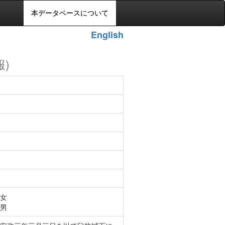
本データベースについて
English
報)
女
男