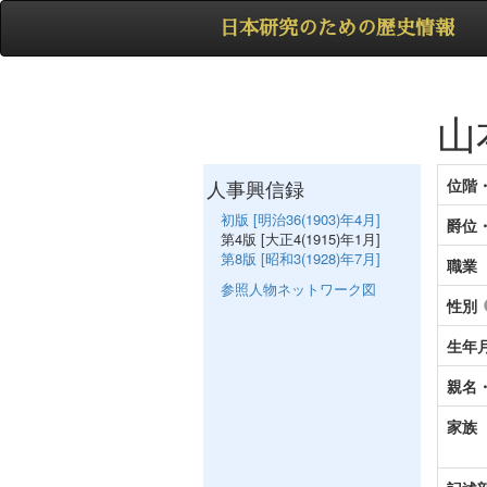
日本研究のための歴史情報
山
人事興信録
位階
初版 [明治36(1903)年4月]
爵位
第4版 [大正4(1915)年1月]
第8版 [昭和3(1928)年7月]
職業
参照人物ネットワーク図
性別
生年
親名
家族