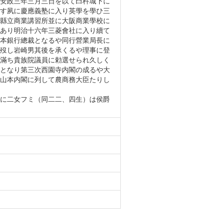
安政三年三月三日を以て臼杵城下に
す夙に慶應義塾に入り英學を學ひ三
縣立商業講習所並に大阪商業學校に
あり明治十六年三菱會社に入り續て
本銀行總裁となるや同行營業局長に
歿し岩崎男其後を承くるや理事に登
滿ち貴族院議員に勅選せられ久しく
となり第三次西園寺内閣の成るや大
山本内閣に列して農商務大臣たりし
に二女フミ（同二二、四生）は侯爵