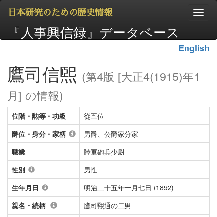
日本研究のための歴史情報
『人事興信録』データベース
English
鷹司信煕
(第4版 [大正4(1915)年1
月] の情報)
位階・勲等・功級
從五位
爵位・身分・家柄
男爵、公爵家分家
職業
陸軍砲兵少尉
性別
男性
生年月日
明治二十五年一月七日 (1892)
親名・続柄
鷹司煕通の二男