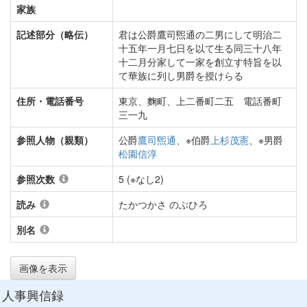
家族
記述部分（略伝）
君は公爵鷹司煕通の二男にして明治二
十五年一月七日を以て生る同三十八年
十二月分家して一家を創立す特旨を以
て華族に列し男爵を授けらる
住所・電話番号
東京、麴町、上二番町二五 電話番町
三一九
参照人物（親類）
公爵
鷹司煕通
、※伯爵
上杉茂憲
、※男爵
松園信淳
参照次数
5 (※なし2)
読み
たかつかさ のぶひろ
別名
画像を表示
人事興信録