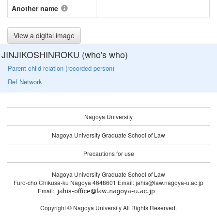
Another name
View a digital image
JINJIKOSHINROKU (who's who)
Parent-child relation (recorded person)
Ref Network
Nagoya University
Nagoya University Graduate School of Law
Precautions for use
Nagoya University Graduate School of Law
Furo-cho Chikusa-ku Nagoya 4648601 Email: jahis@law.nagoya-u.ac.jp
Email:
Copyright © Nagoya University All Rights Reserved.