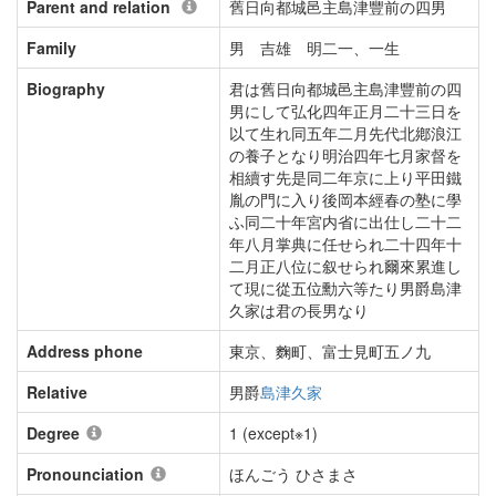
Parent and relation
舊日向都城邑主島津豐前の四男
Family
男 吉雄 明二一、一生
Biography
君は舊日向都城邑主島津豐前の四
男にして弘化四年正月二十三日を
以て生れ同五年二月先代北鄕浪江
の養子となり明治四年七月家督を
相續す先是同二年京に上り平田鐵
胤の門に入り後岡本經春の塾に學
ふ同二十年宮内省に出仕し二十二
年八月掌典に任せられ二十四年十
二月正八位に叙せられ爾來累進し
て現に從五位勳六等たり男爵島津
久家は君の長男なり
Address phone
東京、麴町、富士見町五ノ九
Relative
男爵
島津久家
Degree
1 (except※1)
Pronounciation
ほんごう ひさまさ