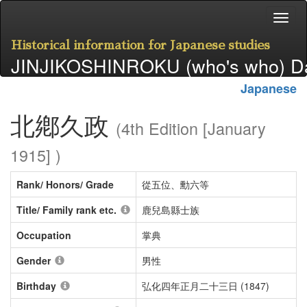
Historical information for Japanese studies
JINJIKOSHINROKU (who's who) D
Japanese
北鄕久政
(4th Edition [January
1915] )
Rank/ Honors/ Grade
從五位、勳六等
Title/ Family rank etc.
鹿兒島縣士族
Occupation
掌典
Gender
男性
Birthday
弘化四年正月二十三日 (1847)