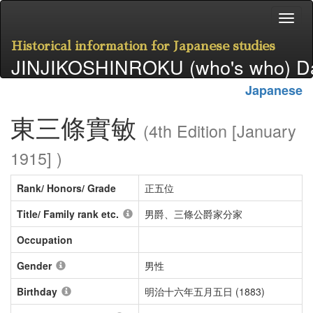
Historical information for Japanese studies
JINJIKOSHINROKU (who's who) D
Japanese
東三條實敏
(4th Edition [January
1915] )
Rank/ Honors/ Grade
正五位
Title/ Family rank etc.
男爵、三條公爵家分家
Occupation
Gender
男性
Birthday
明治十六年五月五日 (1883)