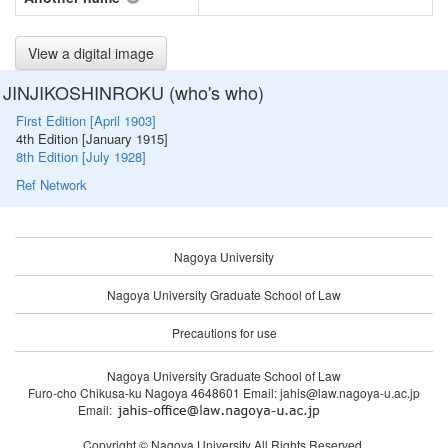
View a digital image
JINJIKOSHINROKU (who's who)
First Edition [April 1903]
4th Edition [January 1915]
8th Edition [July 1928]
Ref Network
Nagoya University
Nagoya University Graduate School of Law
Precautions for use
Nagoya University Graduate School of Law
Furo-cho Chikusa-ku Nagoya 4648601 Email: jahis@law.nagoya-u.ac.jp
Email:
Copyright © Nagoya University All Rights Reserved.