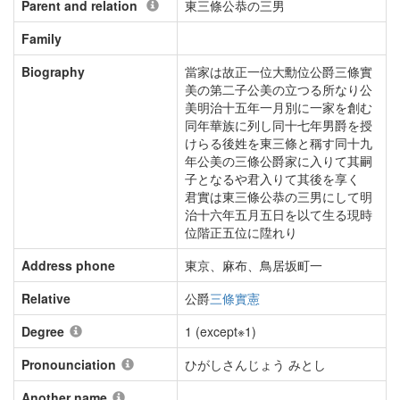
Parent and relation
東三條公恭の三男
Family
Biography
當家は故正一位大勳位公爵三條實
美の第二子公美の立つる所なり公
美明治十五年一月別に一家を創む
同年華族に列し同十七年男爵を授
けらる後姓を東三條と稱す同十九
年公美の三條公爵家に入りて其嗣
子となるや君入りて其後を享く
君實は東三條公恭の三男にして明
治十六年五月五日を以て生る現時
位階正五位に陞れり
Address phone
東京、麻布、鳥居坂町一
Relative
公爵
三條實憲
Degree
1 (except※1)
Pronounciation
ひがしさんじょう みとし
Another name